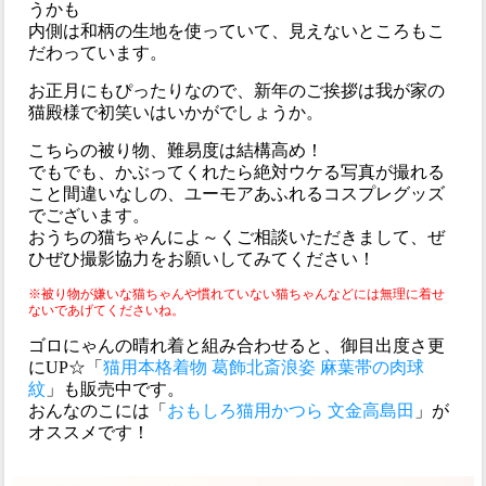
うかも
内側は和柄の生地を使っていて、見えないところもこ
だわっています。
お正月にもぴったりなので、新年のご挨拶は我が家の
猫殿様で初笑いはいかがでしょうか。
こちらの被り物、難易度は結構高め！
でもでも、かぶってくれたら絶対ウケる写真が撮れる
こと間違いなしの、ユーモアあふれるコスプレグッズ
でございます。
おうちの猫ちゃんによ～くご相談いただきまして、ぜ
ひぜひ撮影協力をお願いしてみてください！
※被り物が嫌いな猫ちゃんや慣れていない猫ちゃんなどには無理に着せ
ないであげてくださいね。
ゴロにゃんの晴れ着と組み合わせると、御目出度さ更
にUP☆「
猫用本格着物 葛飾北斎浪姿 麻葉帯の肉球
紋
」も販売中です。
おんなのこには「
おもしろ猫用かつら 文金高島田
」が
オススメです！