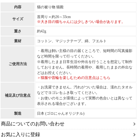
内容
猫の被り物 猫殿
首周り＝約26～33cm
サイズ
※大き目の猫ちゃんには少しきつい場合があります。
重さ
約42g
素材
コットン、マジックテープ、綿、フエルト
・着用は飼い主様の目の届くところで、短時間の写真撮影
など時間を限って行ってください。
※着用したまま日常生活や外出を行うことを想定して制作
ご使用方法
しておりません。長時間の着用や、着用したままの外出な
どはお控えください。
＞猫服や首輪を楽しむための注意点はこちら
・お洗濯できません。汚れがついた場合は、濡れたタオル
などでヨゴレをふき取ってください。
補足及び注意点
・お使いのモニタ環境によって実際の色合いとは異なって
表示される場合がございます。
製造
日本 (ゴロにゃんオリジナル)
商品についてのお問い合わせ
お気に入りに登録