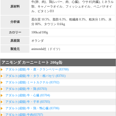
牛(肺、肉)、鶏(レバー、肉、心臓)、ウサギ(内臓), ミネラル
原材料
類、キャノーラオイル、フィッシュオイル、ベニバナオイ
ル、ビタミンD3
蛋白質 10.5%、脂肪 6.3%、粗繊維 0.3%、粗灰分 1.8%、水
分析値
分 80%、タウリン 0.6/kg
カロリー
100kcal/100g
原産国
オランダ
製造元
animonda社（ドイツ）
アニモンダ カーニーミート 200g缶
アダルト(成猫) 牛・鹿・クランベリー (83700)
アダルト(成猫) 牛・タラ・根パセリ (83701)
アダルト(成猫) ミートカクテル (83702)
アダルト(成猫) 牛・鶏 (83703)
アダルト(成猫) 牛・心臓 (83704)
アダルト(成猫) 牛・子羊 (83705)
アダルト(成猫) 牛・鶏・鴨心臓 (83706)
アダルト(成猫) 牛肉(83707)