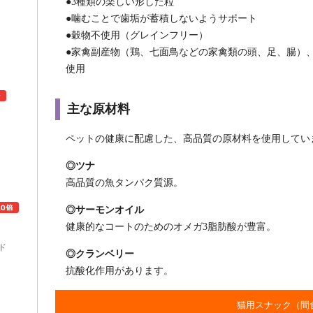
●3種類の楽しい形した粒
●噛むことで歯垢が蓄積しないようサポート
●穀物不使用（グレインフリー）
●家禽副産物（鶏、七面鳥などの家禽類の頭、足、腸）
使用
主な原材料
ペットの健康に配慮した、高品質の原材料を使用してい
ュ
◎ツナ
高品質の魚タンパク質源。
◎サーモンオイル
健康的なコートのためのオメガ3脂肪酸が豊富。
ド
◎クランベリー
抗酸化作用があります。
猫用スナック（間