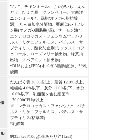
ツナ*、チキンミール、じゃがいも、えん
どう、ひよこ豆、クランベリー、大西洋
ニシンミール*、鶏脂(オメガ-6脂肪酸
源)、たん白加水分解物、亜麻仁(α-リノレ
ン酸(オメガ-3脂肪酸)源)、サーモン油*、
エンテロコッカス・フェシウム**、バチ
料
ルス・リケニフォルミス、バチルス・サ
ブティリス、酸化防止剤(ミックストコフ
ェロール、ローズマリー抽出物、緑茶抽
出物、スペアミント抽出物)
*DHAおよびEPA(オメガ-3脂肪酸)源、**乳
酸菌
たんぱく質 30.0%以上、脂質 12.0%以上、
粗繊維 4.0%以下、灰分 12.0%以下、水分
10.0%以下、乳酸菌を含む細菌※
170,000CFU/g以上
分値
※エンテロコッカス・フェシウム*、バチ
ルス・リケニフォルミス、バチルス・サ
ブティリス(枯草菌)
*乳酸菌
ネル
約355kcal/100g(1個あたり約1kcal)