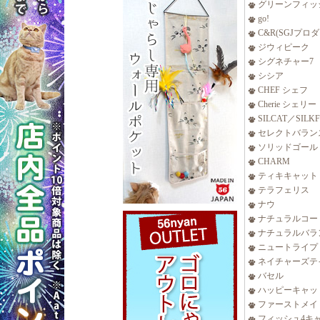
グリーンフィッ
go!
C&R(SGJプロ
ジウィピーク
シグネチャー7
シシア
CHEF シェフ
Cherie シェリー
SILCAT／SILK
セレクトバラン
ソリッドゴール
CHARM
ティキキャット
テラフェリス
ナウ
ナチュラルコー
ナチュラルバラ
ニュートライプ
ネイチャーズテ
バセル
ハッピーキャッ
ファーストメイ
フィッシュ4キ