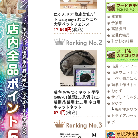
にゃんドア 脱走防止ゲー
成猫用
ト wanyanya わにゃにゃ
子猫用
大型ペットフェンス
高齢猫用
17,600円
(税込)
全世代猫用
乳幼期の猫用
猫用ドライフー
猫用ウェットフ
手作り猫ごはん
簡単手作りトッ
おかず
猫壱 おちつくネット 平型
(60670) 通院に♪爪切りに♪
サプリ／ミルク
猫用品 猫用 ねこ用 ネコ用
おやつ
キャットネット
└
機能性おやつ
678円
(税込)
トライアルセッ
水