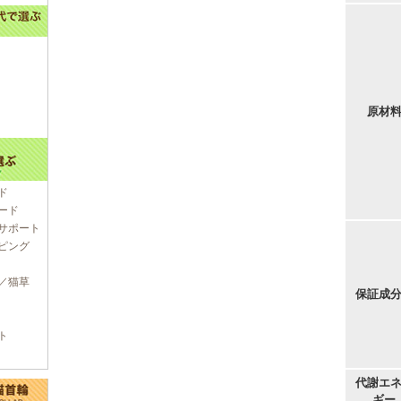
原材
ド
ード
サポート
ピング
／猫草
保証成
ト
代謝エ
ギー