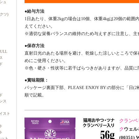
シュ
●給与方法
ダクツ)
1日あたり、体重2kgの場合は10個、体重4kgは20個の
えてください。
※適切な栄養バランスの維持のため与えすぎに注意し、主
●保存方法
FULL
直射日光のあたる場所を避け、乾燥した涼しいところで保
ス
めにご使用ください。
ド
※色・硬さ・性状等に若干ばらつきがありますが、品質に
●賞味期限：
パッケージ裏面下部、PLEASE ENJOY BY:の部分に「日(2
ド
順で記載。
ンス
イスト
クランベ
ト
ク
ウェル
ト
(00351)
ャット