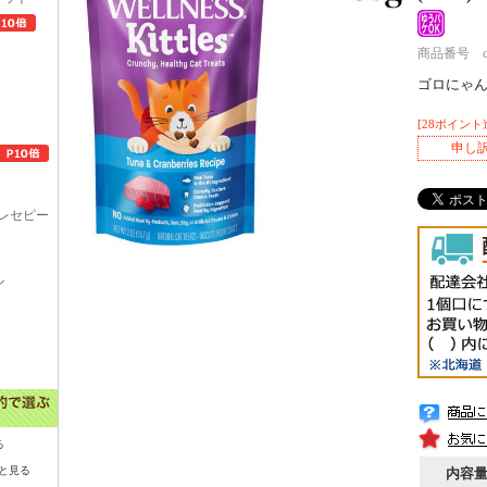
商品番号 c00
ゴロにゃ
[28ポイント
申し
レセピー
ル
る
と見る
内容