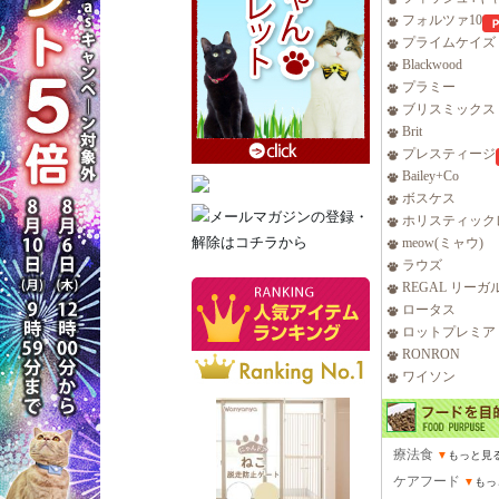
フォルツァ10
プライムケイズ
Blackwood
プラミー
ブリスミックス
Brit
プレスティージ
Bailey+Co
ボスケス
ホリスティック
meow(ミャウ)
ラウズ
REGAL リーガ
ロータス
ロットプレミア
RONRON
ワイソン
療法食
▼
もっと見
ケアフード
▼
もっ