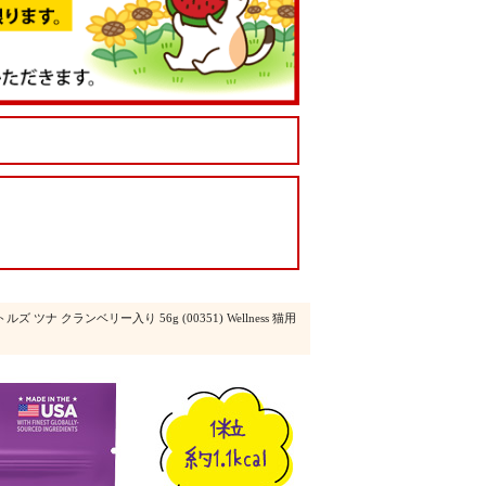
ズ ツナ クランベリー入り 56g (00351) Wellness 猫用