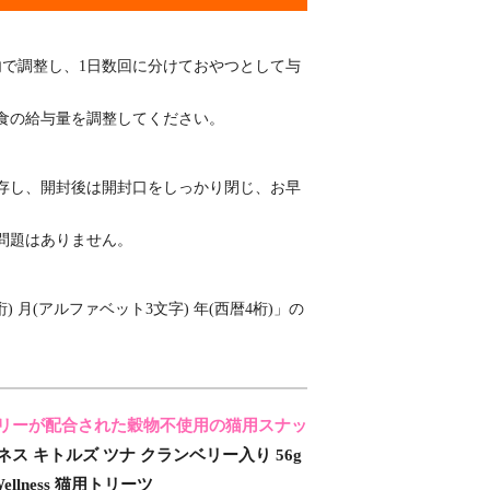
範囲内で調整し、1日数回に分けておやつとして与
食の給与量を調整してください。
存し、開封後は開封口をしっかり閉じ、お早
問題はありません。
桁) 月(アルファベット3文字) 年(西暦4桁)」の
リーが配合された穀物不使用の猫用スナッ
ネス キトルズ ツナ クランベリー入り 56g
 Wellness 猫用トリーツ