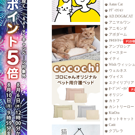
Aatas Cat
ｱﾃﾞｨｸｼｮﾝ
AD.DOG&CAT
アニマルワン
アニモンダ
アボダーム
ｱﾙﾓﾈｲﾁｬｰ
アンブロシア
イースター
イティ
Wish ウィッシ
ウェルネス
ヴォイス
エクイリブリア
ｵｰﾌﾞﾝﾍﾞｰｸﾄﾞ
オリジン
カトフ
カントリーロー
KiaOra
キットキャット
Catit
クプレラ