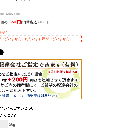
31-00-0000
550円
ん価格
(消費税込:605円)
進呈 ]
訳ございません。ただいま在庫がございません。
量
56g