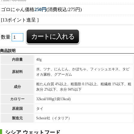
7x087-00-0000
ゴロにゃん価格
250円
(消費税込:275円)
[13ポイント進呈 ]
数量
商品説明
内容量
40g
水、ツナ、にんじん、かぼちゃ、フィッシュエキス、タピ
原材料
オカ澱粉、グアーガム
粗たん白質 4%以上、粗脂肪 0.1%以上、粗繊維 1%以下、粗
成分
灰分 2%以下、水分 94%以下
カロリー
32kcal/100g(1袋13kcal)
原産国
タイ
製造元
Schesir社（イタリア）
シシア ウェットフード