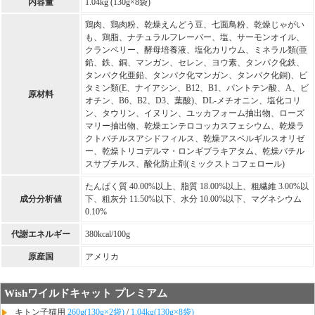
内容量
1.04kg (130g×8袋)
鶏肉、鶏肉粉、乾燥えんどう豆、七面鳥粉、乾燥じゃがい
も、鶏脂、ナチュラルフレーバー、塩、サーモンオイル、
クランベリー、酵母培養液、塩化カリウム、ミネラル類(亜
鉛、鉄、銅、マンガン、セレン、ヨウ素、タンパク化鉄、
タンパク化亜鉛、タンパク化マンガン、タンパク化銅)、ビ
タミン類(E、ナイアシン、B12、B1、パントテン酸、A、ビ
原材料
オチン、B6、B2、D3、葉酸)、DL-メチオニン、塩化コリ
ン、タウリン、イヌリン、ユッカフォーム抽出物、ローズ
マリー抽出物、乾燥エンテロコッカスフェシウム、乾燥ラ
クトバチルスアシドフィルス、乾燥アスペルギルスオリゼ
ー、乾燥トリコデルマ・ロンギブラキアタム、乾燥バチル
スサブチルス、酸化防止剤(ミックストコフェロール)
たんぱく質 40.00%以上、脂質 18.00%以上、粗繊維 3.00%以
成分分析値
下、粗灰分 11.50%以下、水分 10.00%以下、マグネシウム
0.10%
代謝エネルギー
380kcal/100g
原産国
アメリカ
Wishワイルドキャット プレミアム
キトン子猫用
260g(130g×2袋)
/
1.04kg(130g×8袋)