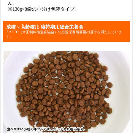
ん。
※130g×8袋の小分け包装タイプ。
成猫～高齢猫用 維持期用総合栄養食
AAFCO（米国飼料検査官協会）の必要栄養所要量の基準を満たしていま
す。