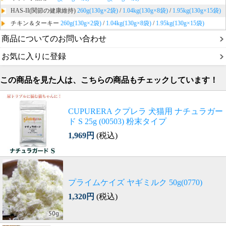
HAS-II(関節の健康維持)
260g(130g×2袋)
/
1.04kg(130g×8袋)
/
1.95kg(130g×15袋)
チキン＆ターキー
260g(130g×2袋)
/
1.04kg(130g×8袋)
/
1.95kg(130g×15袋)
商品についてのお問い合わせ
お気に入りに登録
この商品を見た人は、こちらの商品もチェックしています！
CUPURERA クプレラ 犬猫用 ナチュラガー
ド S 25g (00503) 粉末タイプ
1,969円
(税込)
プライムケイズ ヤギミルク 50g(0770)
1,320円
(税込)