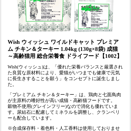
Wish ウィッシュ ワイルドキャット プレミア
ム チキン＆ターキー 1.04kg (130g×8袋) 成猫
～高齢猫用 総合栄養食 ドライフード【1002】
Wish(ウィッシュ)は、「優れた栄養バランスと厳選され
た良質な原材料により、愛猫がいつまでも健康で元気
に長生きすることを願う」をコンセプトに誕生しまし
た。
「プレミアム チキン＆ターキー」は、鶏肉と七面鳥肉
が主原料の嗜好性が高い成猫・高齢猫フードです。
穀物不使用(グレインフリー)なので消化も優れていま
す。尿結石に配慮してミネラルを調整し、クランベリ
ーも配合しています。
※合成保存料・着色料・人工香料は使用しておりませ