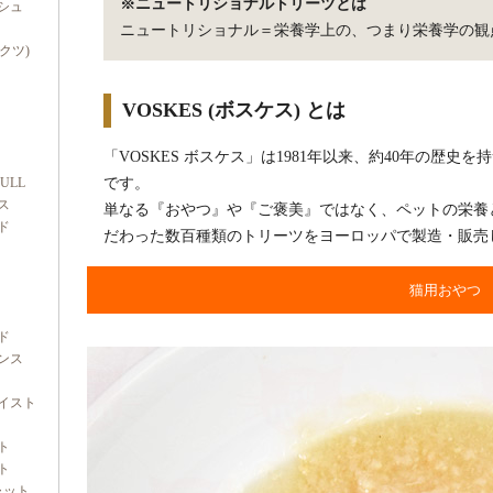
※ニュートリショナルトリーツとは
シュ
ニュートリショナル＝栄養学上の、つまり栄養学の観
ダクツ)
VOSKES (ボスケス) とは
「VOSKES ボスケス」は1981年以来、約40年の歴
FULL
です。
ス
単なる『おやつ』や『ご褒美』ではなく、ペットの栄養
ド
だわった数百種類のトリーツをヨーロッパで製造・販売
猫用おやつ
ド
ンス
イスト
ト
ト
ャット