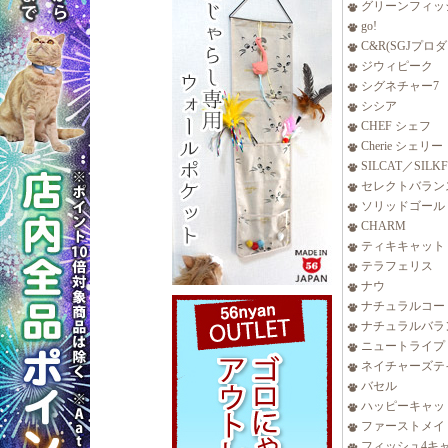
グリーンフィッ
go!
C&R(SGJプロ
ジウィピーク
シグネチャー7
シシア
CHEF シェフ
Cherie シェリー
SILCAT／SILK
セレクトバラン
ソリッドゴール
CHARM
ティキキャット
テラフェリス
ナウ
ナチュラルコー
ナチュラルバラ
ニュートライプ
ネイチャーズテ
バセル
ハッピーキャッ
ファーストメイ
フィッシュ4キ