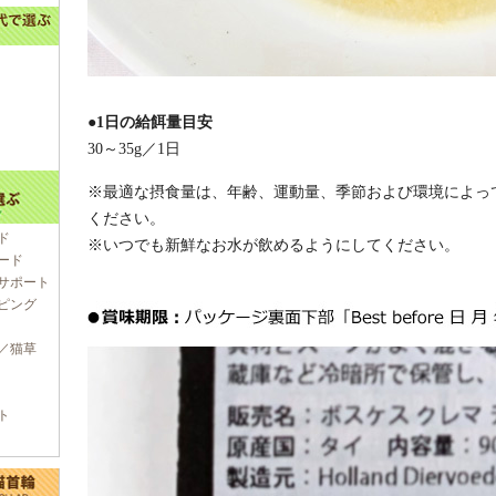
●1日の給餌量目安
30～35g／1日
※最適な摂食量は、年齢、運動量、季節および環境によっ
ください。
ド
※いつでも新鮮なお水が飲めるようにしてください。
ード
サポート
ピング
／猫草
ト