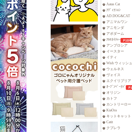
Aatas Cat
ｱﾃﾞｨｸｼｮﾝ
AD.DOG&CAT
アニマルワン
アニモンダ
アボダーム
ｱﾙﾓﾈｲﾁｬｰ
アンブロシア
イースター
イティ
Wish ウィッシ
ウェルネス
ヴォイス
エクイリブリア
ｵｰﾌﾞﾝﾍﾞｰｸﾄﾞ
オリジン
カトフ
カントリーロー
KiaOra
キットキャット
Catit
クプレラ