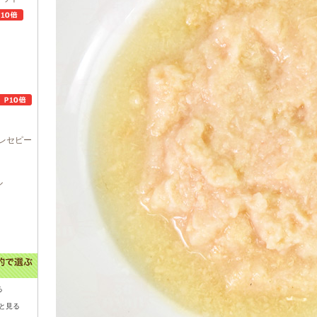
レセピー
ル
る
と見る