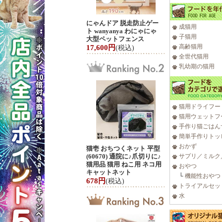
にゃんドア 脱走防止ゲー
成猫用
ト wanyanya わにゃにゃ
子猫用
大型ペットフェンス
高齢猫用
17,600円
(税込)
全世代猫用
乳幼期の猫用
猫用ドライフー
猫用ウェットフ
手作り猫ごはん
簡単手作りトッ
おかず
猫壱 おちつくネット 平型
(60670) 通院に♪爪切りに♪
サプリ／ミルク
猫用品 猫用 ねこ用 ネコ用
おやつ
キャットネット
└
機能性おやつ
678円
(税込)
トライアルセッ
水