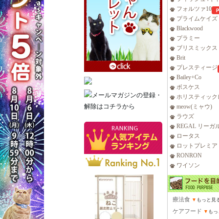
フォルツァ10
プライムケイズ
Blackwood
プラミー
ブリスミックス
Brit
プレスティージ
Bailey+Co
ボスケス
ホリスティック
meow(ミャウ)
ラウズ
REGAL リーガ
ロータス
ロットプレミア
RONRON
ワイソン
療法食
▼
もっと見
ケアフード
▼
もっ