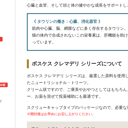
心臓と血管、そして頭と体の健やかな成長をサポートし
《 タウリンの働き：心臓、消化器官 》
筋肉や心臓、脳、網膜などに多く存在するタウリン。
猫の体内で合成されないこの栄養素は、肝機能を助け
っています。
ュ
ボスケス クレマデリ シリーズについて
ボスケス クレマデリ シリーズは、厳選した原料を使用
たニュートリショナル・トリーツ。
クリーム状ですので、ご褒美やおやつとしてはもちろん
ー、お薬を混ぜて投薬補助にも最適です。
ド
スクリューキャップタイプのパッケージなので、必要な
※開封後はお早めにお召し上がりください。