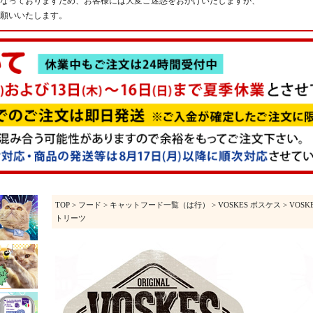
なっておりますため、お客様には大変ご迷惑をおかけいたしますが、
願いいたします。
TOP
>
フード
>
キャットフード一覧（は行）
>
VOSKES ボスケス
> VOSK
トリーツ