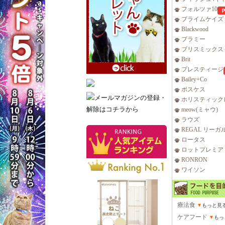
フォルツァ10
プライムケイズ
Blackwood
プラミー
ブリスミックス
Brit
プレスティージ
Bailey+Co
ボスケス
ホリスティック
meow(ミャウ)
ラウズ
REGAL リーガ
ロータス
ロットプレミア
RONRON
ワイソン
療法食
▼
もっと見
ケアフード
▼
もっ