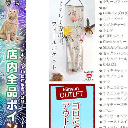
グリーンフィッ
go!
C&R(SGJプロ
ジウィピーク
シグネチャー7
シシア
CHEF シェフ
Cherie シェリー
SILCAT／SILK
セレクトバラン
ソリッドゴール
CHARM
ティキキャット
テラフェリス
ナウ
ナチュラルコー
ナチュラルバラ
ニュートライプ
ネイチャーズテ
バセル
ハッピーキャッ
ファーストメイ
フィッシュ4キ