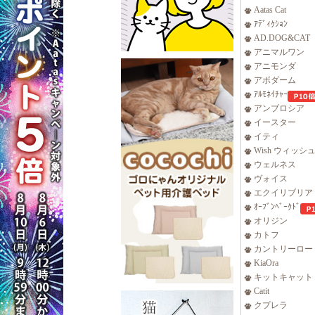
Aatas Cat
ｱﾃﾞｨｸｼｮﾝ
AD.DOG&CAT
アニマルワン
アニモンダ
アボダーム
ｱﾙﾓﾈｲﾁｬｰ
アンブロシア
イースター
イティ
Wish ウィッシ
ウェルネス
ヴォイス
エクイリブリア
ｵｰﾌﾞﾝﾍﾞｰｸﾄﾞ
オリジン
カトフ
カントリーロー
KiaOra
キットキャット
Catit
クプレラ