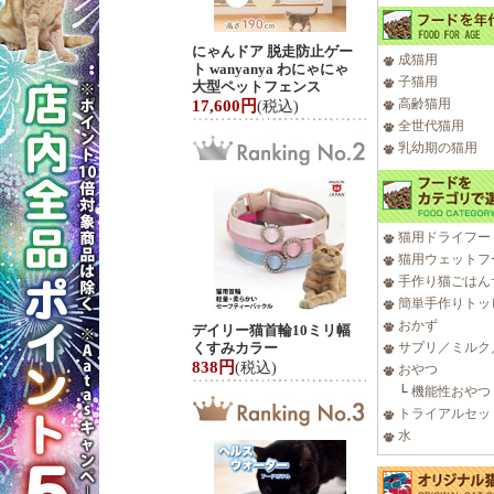
にゃんドア 脱走防止ゲー
成猫用
ト wanyanya わにゃにゃ
子猫用
大型ペットフェンス
高齢猫用
17,600円
(税込)
全世代猫用
乳幼期の猫用
猫用ドライフー
猫用ウェットフ
手作り猫ごはん
簡単手作りトッ
おかず
デイリー猫首輪10ミリ幅
くすみカラー
サプリ／ミルク
838円
(税込)
おやつ
└
機能性おやつ
トライアルセッ
水