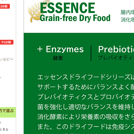
レセピー
ル
る
と見る