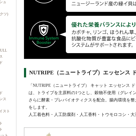
シュ
ダクツ)
FULL
ス
ド
NUTRIPE（ニュートライプ）エッセンス
「NUTRIPE（ニュートライプ） キャット エッセンス
は、トライプを主原料の1つとし、穀物不使用（グレイ
ド
ンス
さらに酵素・プレバイオティクスを配合。腸内環境を整
をします。
イスト
人工着色料・人工防腐剤・人工香料・トウモロコシ・大
ト
ト
ャット