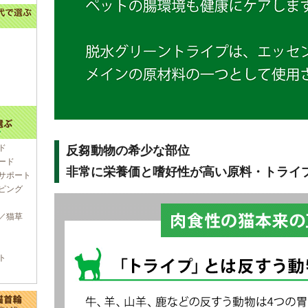
ド
反芻動物の希少な部位
ード
非常に栄養価と嗜好性が高い原料・トライ
サポート
ピング
／猫草
ト