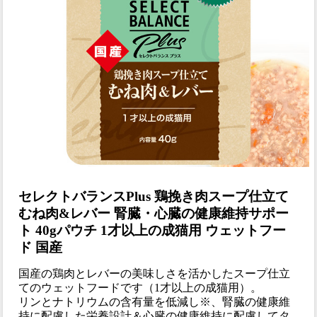
セレクトバランスPlus 鶏挽き肉スープ仕立て
むね肉&レバー 腎臓・心臓の健康維持サポー
ト 40gパウチ 1才以上の成猫用 ウェットフー
ド 国産
国産の鶏肉とレバーの美味しさを活かしたスープ仕立
てのウェットフードです（1才以上の成猫用）。
リンとナトリウムの含有量を低減し※、腎臓の健康維
持に配慮した栄養設計＆心臓の健康維持に配慮してタ