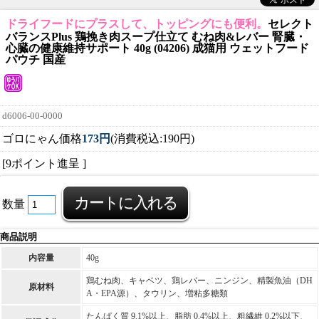
ドライフードにプラスして、トッピングにも便利。
セレクト
バランスPlus 鶏挽き肉スープ仕立て むね肉&レバー 腎臓・
心臓の健康維持サポート 40g (04206) 成猫用 ウェットフード
パウチ 国産
d6006-00-0000
ゴロにゃん価格
173円
(消費税込:190円)
[9ポイント進呈 ]
数量
商品説明
内容量
40g
鶏むね肉、キャベツ、鶏レバー、ニンジン、精製魚油（DH
原材料
A・EPA源）、タウリン、増粘多糖類
たんぱく質 9.1%以上、脂肪 0.4%以上、粗繊維 0.2%以下、