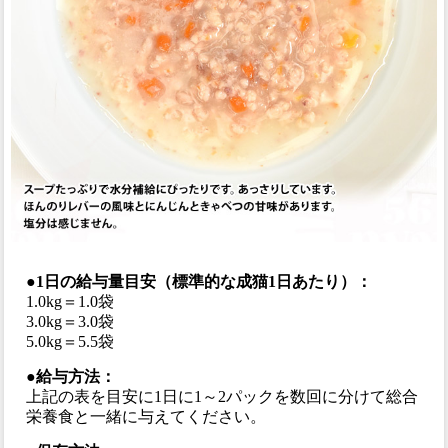
●1日の給与量目安（標準的な成猫1日あたり）：
1.0kg＝1.0袋
3.0kg＝3.0袋
5.0kg＝5.5袋
●給与方法：
上記の表を目安に1日に1～2パックを数回に分けて総合
栄養食と一緒に与えてください。