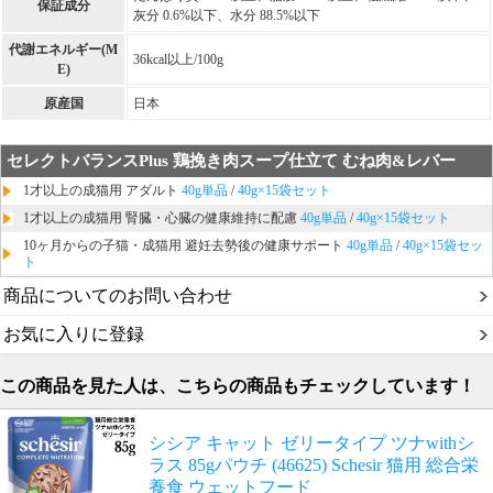
保証成分
灰分 0.6%以下、水分 88.5%以下
代謝エネルギー(M
36kcal以上/100g
E)
原産国
日本
セレクトバランスPlus 鶏挽き肉スープ仕立て むね肉&レバー
1才以上の成猫用 アダルト
40g単品
/
40g×15袋セット
1才以上の成猫用 腎臓・心臓の健康維持に配慮
40g単品
/
40g×15袋セット
10ヶ月からの子猫・成猫用 避妊去勢後の健康サポート
40g単品
/
40g×15袋セッ
ト
商品についてのお問い合わせ
お気に入りに登録
この商品を見た人は、こちらの商品もチェックしています！
シシア キャット ゼリータイプ ツナwithシ
ラス 85gパウチ (46625) Schesir 猫用 総合栄
養食 ウェットフード