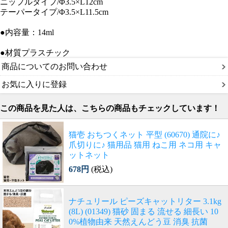
ニップルタイプ/Φ3.5×L12cm
テーパータイプ/Φ3.5×L11.5cm
●内容量：14ml
●材質プラスチック
商品についてのお問い合わせ
お気に入りに登録
この商品を見た人は、こちらの商品もチェックしています！
猫壱 おちつくネット 平型 (60670) 通院に♪
爪切りに♪ 猫用品 猫用 ねこ用 ネコ用 キャ
ットネット
678円
(税込)
ナチュリール ピーズキャットリター 3.1kg
(8L) (01349) 猫砂 固まる 流せる 細長い 10
0%植物由来 天然えんどう豆 消臭 抗菌