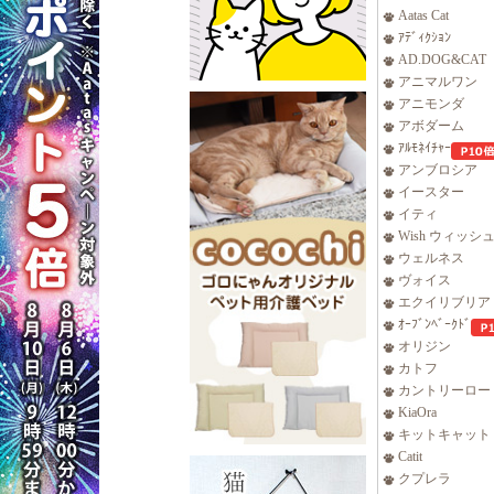
Aatas Cat
ｱﾃﾞｨｸｼｮﾝ
AD.DOG&CAT
アニマルワン
アニモンダ
アボダーム
ｱﾙﾓﾈｲﾁｬｰ
アンブロシア
イースター
イティ
Wish ウィッシ
ウェルネス
ヴォイス
エクイリブリア
ｵｰﾌﾞﾝﾍﾞｰｸﾄﾞ
オリジン
カトフ
カントリーロー
KiaOra
キットキャット
Catit
クプレラ