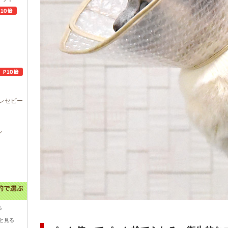
レセピー
ル
る
と見る