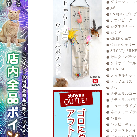
グリーンフィッ
go!
C&R(SGJプロ
ジウィピーク
シグネチャー7
シシア
CHEF シェフ
Cherie シェリー
SILCAT／SILK
セレクトバラン
ソリッドゴール
CHARM
ティキキャット
テラフェリス
ナウ
ナチュラルコー
ナチュラルバラ
ニュートライプ
ネイチャーズテ
バセル
ハッピーキャッ
ファーストメイ
フィッシュ4キ