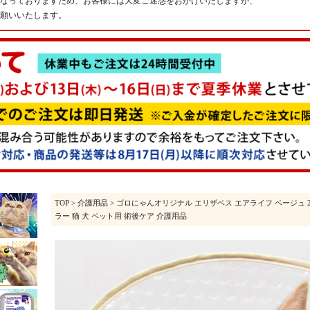
なっておりますため、お客様には大変ご迷惑をおかけいたしますが、
願いいたします。
TOP
>
介護用品
> ゴロにゃんオリジナル エリザベス エアライフ ベージュ 2枚
ラー 猫 犬 ペット用 術後ケア 介護用品