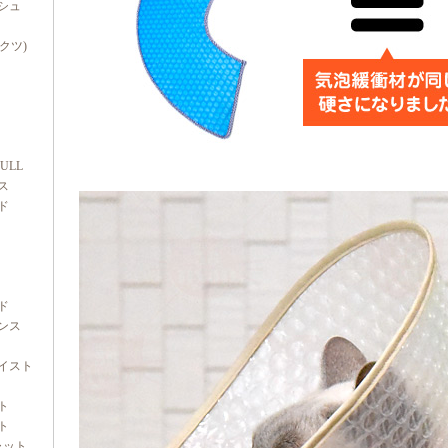
シュ
ダクツ)
FULL
ス
ド
ド
ンス
イスト
ト
ト
ャット