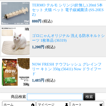
TERMO テルモ シリンジ(針無し) 20ml 5本
セット 犬猫 ペット 電子線滅菌済 (SS-20ES
Z)
880円
(税込)
ゴロにゃんオリジナル 洗える防水キルトシ
ーツ 1枚単品 (36319)
1,200円
(税込)
NOW FRESH ナウフレッシュ グレインフ
リー キトン 350g (56411) Now ドライフー
ド
1,485円
(税込)
商品検索
ホーム
マイページ
カート