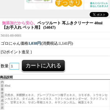
無添加だから安心。
ペッツルート 耳ふきクリーナー 40ml
【お手入れ ペット用】 (54047)
50101-00-0001
ゴロにゃん価格
1,038円
(消費税込:1,141円)
[52ポイント進呈 ]
数量
商品説明
内
容
40ml
量
使
天然水、米醗酵エキス、グレープフルーツ種子エキス、ヨモギ水、トウキンセ
用
ンカエキス、タイム水、チャエキス、ラクトペルオキシダーゼ、ラクトフェリ
成
ン、甘草エキス、サボン草根エキス、キサンタンガム、褐藻エキス
分
原