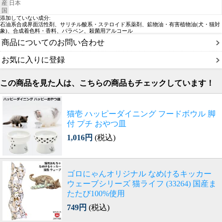
産
日本
国
添加していない成分:
石油系合成界面活性剤、サリチル酸系・ステロイド系薬剤、鉱物油・有害植物油(犬・猫対
象)、合成着色料・香料、パラベン、殺菌用アルコール
商品についてのお問い合わせ
お気に入りに登録
この商品を見た人は、こちらの商品もチェックしています！
猫壱 ハッピーダイニング フードボウル 脚
付 プチ おやつ皿
1,016円
(税込)
ゴロにゃんオリジナル なめけるキッカー
ウェーブシリーズ 猫ライフ (33264) 国産ま
たたび100%使用
749円
(税込)