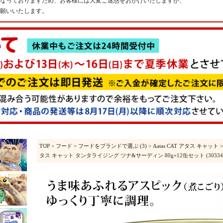
なっておりますため、お客様には大変ご迷惑をおかけいたしますが、
願いいたします。
TOP
>
フード
>
フードをブランドで選ぶ (3)
>
Aatas CAT アタス キャット
タス キャット タンタライジング ツナ&サーディン 80g×12缶セット (30334