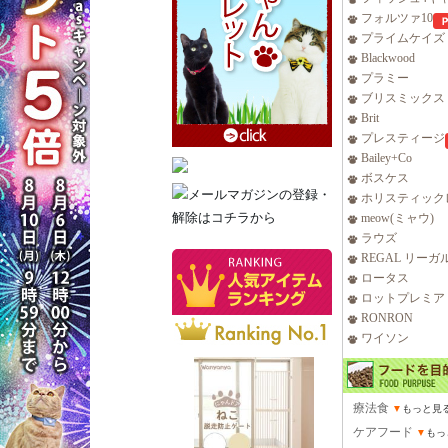
フォルツァ10
プライムケイズ
Blackwood
プラミー
ブリスミックス
Brit
プレスティージ
Bailey+Co
ボスケス
ホリスティック
meow(ミャウ)
ラウズ
REGAL リーガ
ロータス
ロットプレミア
RONRON
ワイソン
療法食
▼
もっと見
ケアフード
▼
もっ