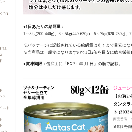
シュ
ダクツ)
●1日あたリの給餌量：
1～3kg(200-440g)、3～5kg(440-620g)、5～7kg(620-780g)、7
※パッケージに記載されている給餌量はあくまで目安にな
FULL
※当商品は一般食になりますので1日2缶を目安に総合栄養
ス
ド
●賞味期限：
缶底面に「EXP：年 月 日」の順で記載。
ジューシ
ド
【お買い得
ンス
タンタライ
イスト
ト (30334
商品番号 e10
ト
ト
通常販売価格
ャット