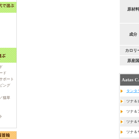
原材
成分
カロリ
原産
ド
ード
サポート
Aata
ピング
タンタラ
／猫草
ツナ＆
ツナ＆
ト
ツナ＆
ツナ＆