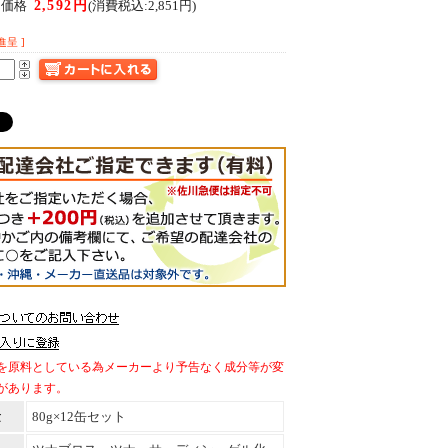
2,592円
ん価格
(消費税込:2,851円)
進呈 ]
を原料としている為メーカーより予告なく成分等が変
があります。
量
80g×12缶セット