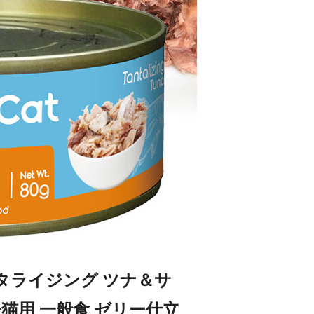
 タンタライジング ツナ＆サ
年齢猫用 一般食 ゼリー仕立