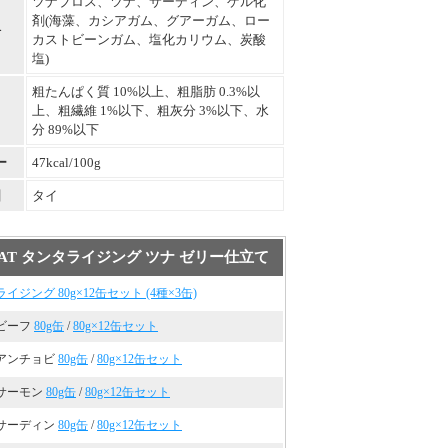
ツナブロス、ツナ、サーディン、ゲル化
剤(海藻、カシアガム、グアーガム、ロー
料
カストビーンガム、塩化カリウム、炭酸
塩)
粗たんぱく質 10%以上、粗脂肪 0.3%以
上、粗繊維 1%以下、粗灰分 3%以下、水
分 89%以下
ー
47kcal/100g
国
タイ
s CAT タンタライジング ツナ ゼリー仕立て
イジング 80g×12缶セット (4種×3缶)
ビーフ
80g缶
/
80g×12缶セット
アンチョビ
80g缶
/
80g×12缶セット
サーモン
80g缶
/
80g×12缶セット
サーディン
80g缶
/
80g×12缶セット