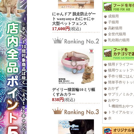
にゃんドア 脱走防止ゲー
成猫用
ト wanyanya わにゃにゃ
子猫用
大型ペットフェンス
高齢猫用
17,600円
(税込)
全世代猫用
乳幼期の猫用
猫用ドライフー
猫用ウェットフ
手作り猫ごはん
簡単手作りトッ
おかず
デイリー猫首輪10ミリ幅
くすみカラー
サプリ／ミルク
838円
(税込)
おやつ
└
機能性おやつ
トライアルセッ
水