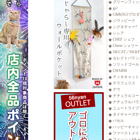
グリーンフィッ
go!
C&R(SGJプロ
ジウィピーク
シグネチャー7
シシア
CHEF シェフ
Cherie シェリー
SILCAT／SILK
セレクトバラン
ソリッドゴール
CHARM
ティキキャット
テラフェリス
ナウ
ナチュラルコー
ナチュラルバラ
ニュートライプ
ネイチャーズテ
バセル
ハッピーキャッ
ファーストメイ
フィッシュ4キ