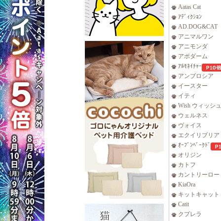
Aatas Cat
ｱﾃﾞｨｸｼｮﾝ
AD.DOG&CAT
アニマルワン
アニモンダ
アボダーム
ｱﾙﾓﾈｲﾁｬｰ
アンブロシア
イースター
イティ
Wish ウィッシ
ウェルネス
ヴォイス
エクイリブリア
ｵｰﾌﾞﾝﾍﾞｰｸﾄﾞ
オリジン
カトフ
カントリーロー
KiaOra
キットキャット
Catit
クプレラ