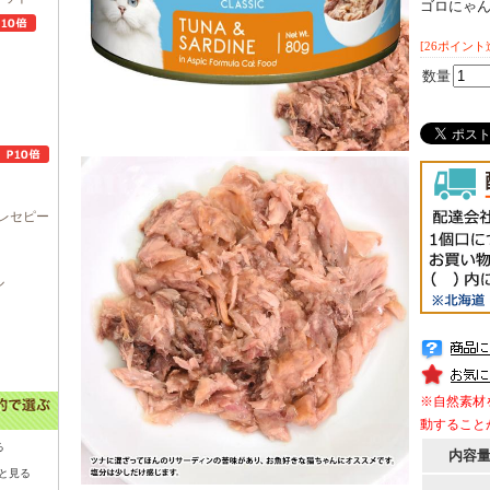
ゴロにゃ
[26ポイント
数量
レセピー
ル
※自然素材
動すること
る
内容
と見る