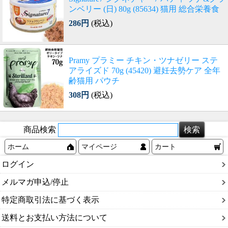
ンベリー (日) 80g (85634) 猫用 総合栄養食
286円
(税込)
Pramy プラミー チキン・ツナゼリー ステ
アライズド 70g (45420) 避妊去勢ケア 全年
齢猫用 パウチ
308円
(税込)
商品検索
ホーム
マイページ
カート
ログイン
メルマガ申込/停止
特定商取引法に基づく表示
送料とお支払い方法について