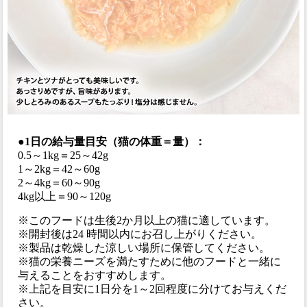
●1日の給与量目安（猫の体重＝量）：
0.5～1kg＝25～42g
1～2kg＝42～60g
2～4kg＝60～90g
4kg以上＝90～120g
※このフードは生後2か月以上の猫に適しています。
※開封後は24 時間以内にお召し上がりください。
※製品は乾燥した涼しい場所に保管してください。
※猫の栄養ニーズを満たすために他のフードと一緒に
与えることをおすすめします。
※上記を目安に1日分を1～2回程度に分けてお与えくだ
さい。