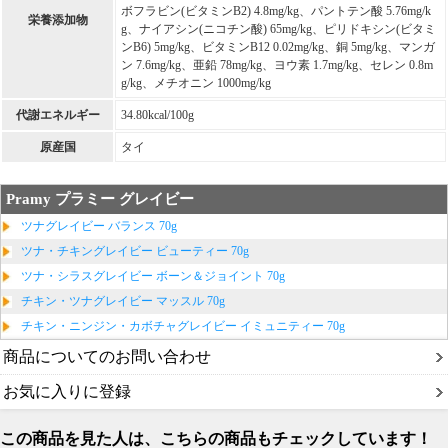
ボフラビン(ビタミンB2) 4.8mg/kg、パントテン酸 5.76mg/k
栄養添加物
g、ナイアシン(ニコチン酸) 65mg/kg、ピリドキシン(ビタミ
ンB6) 5mg/kg、ビタミンB12 0.02mg/kg、銅 5mg/kg、マンガ
ン 7.6mg/kg、亜鉛 78mg/kg、ヨウ素 1.7mg/kg、セレン 0.8m
g/kg、メチオニン 1000mg/kg
代謝エネルギー
34.80kcal/100g
原産国
タイ
Pramy プラミー グレイビー
ツナグレイビー バランス 70g
ツナ・チキングレイビー ビューティー 70g
ツナ・シラスグレイビー ボーン＆ジョイント 70g
チキン・ツナグレイビー マッスル 70g
チキン・ニンジン・カボチャグレイビー イミュニティー 70g
商品についてのお問い合わせ
お気に入りに登録
この商品を見た人は、こちらの商品もチェックしています！