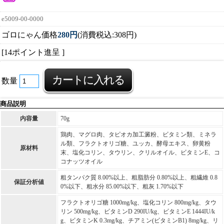
e5009-00-0000
ゴロにゃん価格
280円
(消費税込:308円)
[14ポイント進呈 ]
数量
商品説明
内容量
70g
鶏肉、マグロ肉、タピオカ加工澱粉、ビタミン類、ミネラ
ル類、フラクトオリゴ糖、ユッカ、酵母エキス、卵黄粉
原材料
末、塩化コリン、タウリン、クリルオイル、ビタミンE、コ
コナッツオイル
粗タンパク質 8.00%以上、粗脂肪分 0.80%以上、粗繊維 0.8
保証分析値
0%以下、粗水分 85.00%以下、粗灰 1.70%以下
フラクトオリゴ糖 1000mg/kg、塩化コリン 800mg/kg、タウ
リン 500mg/kg、ビタミンD 290IU/kg、ビタミンE 1444IU/k
g、ビタミンK 0.3mg/kg、チアミン(ビタミンB1) 8mg/kg、リ