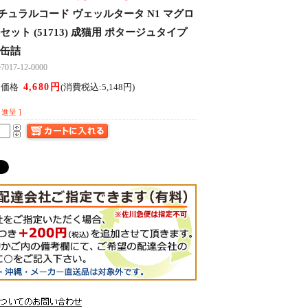
チュラルコード ヴェッルタータ N1 マグロ
2缶セット (51713) 成猫用 ポタージュタイプ
 缶詰
17-12-0000
4,680円
ん価格
(消費税込:5,148円)
進呈 ]