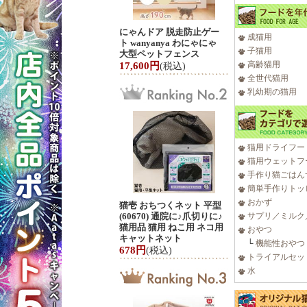
にゃんドア 脱走防止ゲー
成猫用
ト wanyanya わにゃにゃ
子猫用
大型ペットフェンス
高齢猫用
17,600円
(税込)
全世代猫用
乳幼期の猫用
猫用ドライフー
猫用ウェットフ
手作り猫ごはん
簡単手作りトッ
おかず
猫壱 おちつくネット 平型
(60670) 通院に♪爪切りに♪
サプリ／ミルク
猫用品 猫用 ねこ用 ネコ用
おやつ
キャットネット
└
機能性おやつ
678円
(税込)
トライアルセッ
水