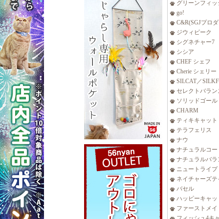
グリーンフィッ
go!
C&R(SGJプロ
ジウィピーク
シグネチャー7
シシア
CHEF シェフ
Cherie シェリー
SILCAT／SILK
セレクトバラン
ソリッドゴール
CHARM
ティキキャット
テラフェリス
ナウ
ナチュラルコー
ナチュラルバラ
ニュートライプ
ネイチャーズテ
バセル
ハッピーキャッ
ファーストメイ
フィッシュ4キ