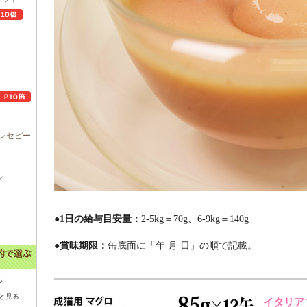
レセピー
ル
●1日の給与目安量：
2-5kg＝70g、6-9kg＝140g
●賞味期限：
缶底面に「年 月 日」の順で記載。
る
と見る
イタリア