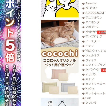
Aatas Cat
ｱﾃﾞｨｸｼｮﾝ
AD.DOG&CAT
アニマルワン
アニモンダ
アボダーム
ｱﾙﾓﾈｲﾁｬｰ
アンブロシア
イースター
イティ
Wish ウィッシ
ウェルネス
ヴォイス
エクイリブリア
ｵｰﾌﾞﾝﾍﾞｰｸﾄﾞ
オリジン
カトフ
カントリーロー
KiaOra
キットキャット
Catit
クプレラ