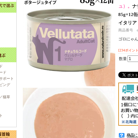
ュ）。
ナ
85g×1
イタリア
商品番号 e70
ゴロにゃ
[234ポイント
数量
ド
ード
サポート
ピング
／猫草
ト