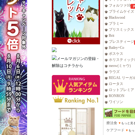
フォルツァ10
プライムケイズ
Blackwood
プラミー
ブリスミックス
Brit
プレスティージ
Bailey+Co
ボスケス
ホリスティック
meow(ミャウ)
ラウズ
REGAL リーガ
ロータス
ロットプレミア
RONRON
ワイソン
療法食
▼
もっと見
ケアフード
▼
もっ