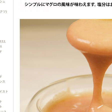
シュ
ダクツ)
FULL
ス
ド
ド
ンス
イスト
ト
ト
ャット