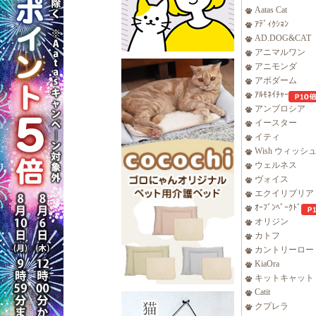
Aatas Cat
ｱﾃﾞｨｸｼｮﾝ
AD.DOG&CAT
アニマルワン
アニモンダ
アボダーム
ｱﾙﾓﾈｲﾁｬｰ
アンブロシア
イースター
イティ
Wish ウィッシ
ウェルネス
ヴォイス
エクイリブリア
ｵｰﾌﾞﾝﾍﾞｰｸﾄﾞ
オリジン
カトフ
カントリーロー
KiaOra
キットキャット
Catit
クプレラ