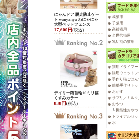
にゃんドア 脱走防止ゲー
成猫用
ト wanyanya わにゃにゃ
子猫用
大型ペットフェンス
高齢猫用
17,600円
(税込)
全世代猫用
乳幼期の猫用
猫用ドライフー
猫用ウェットフ
手作り猫ごはん
簡単手作りトッ
おかず
デイリー猫首輪10ミリ幅
くすみカラー
サプリ／ミルク
838円
(税込)
おやつ
└
機能性おやつ
トライアルセッ
水