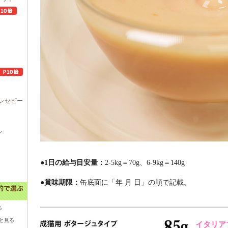
レセピー
ル
●1日の給与目安量：
2-5kg＝70g、6-9kg＝140g
●賞味期限：
缶底面に「年 月 日」の順で記載。
る
と見る
イタリア