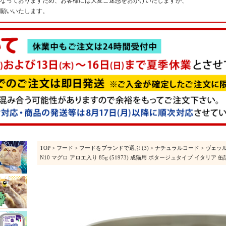
なっておりますため、お客様には大変ご迷惑をおかけいたしますが、
願いいたします。
TOP
>
フード
>
フードをブランドで選ぶ (3)
>
ナチュラルコード
>
ヴェッ
N10 マグロ アロエ入り 85g (51973) 成猫用 ポタージュタイプ イタリア 缶