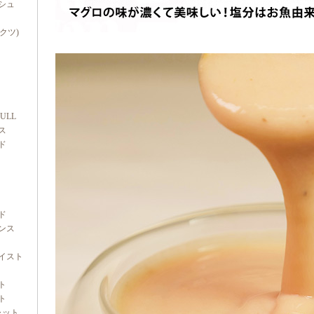
シュ
ダクツ)
FULL
ス
ド
ド
ンス
イスト
ト
ト
ャット