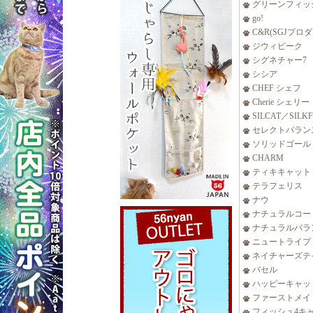
グリーンフィッ
go!
C&R(SGJプロ
ジウィピーク
シグネチャー7
シシア
CHEF シェフ
Cherie シェリー
SILCAT／SILK
セレクトバラン
ソリッドゴール
CHARM
ティキキャット
テラフェリス
ナウ
ナチュラルコー
ナチュラルバラ
ニュートライプ
ネイチャーズテ
バセル
ハッピーキャッ
ファーストメイ
フィッシュ4キ