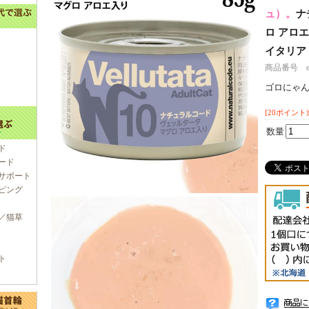
ュ）。
ナ
ロ アロエ
イタリア
商品番号 e70
ゴロにゃ
[20ポイント
数量
ド
ード
サポート
ピング
／猫草
ト