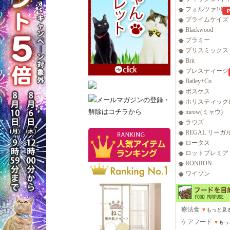
フォルツァ10
プライムケイズ
Blackwood
プラミー
ブリスミックス
Brit
プレスティージ
Bailey+Co
ボスケス
ホリスティック
meow(ミャウ)
ラウズ
REGAL リーガ
ロータス
ロットプレミア
RONRON
ワイソン
療法食
▼
もっと見
ケアフード
▼
もっ