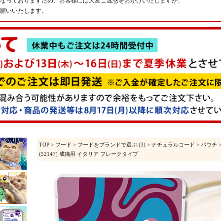
なっておりますため、お客様には大変ご迷惑をおかけいたしますが、
願いいたします。
TOP
>
フード
>
フードをブランドで選ぶ (3)
>
ナチュラルコード
>
パウチ
(52147) 成猫用 イタリア フレークタイプ