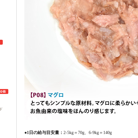
ュ
ド
●1日の給与目安量：
2-5kg＝70g、6-9kg＝140g