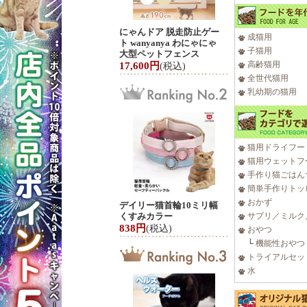
にゃんドア 脱走防止ゲー
成猫用
ト wanyanya わにゃにゃ
子猫用
大型ペットフェンス
高齢猫用
17,600円
(税込)
全世代猫用
乳幼期の猫用
猫用ドライフー
猫用ウェットフ
手作り猫ごはん
簡単手作りトッ
おかず
デイリー猫首輪10ミリ幅
くすみカラー
サプリ／ミルク
838円
(税込)
おやつ
└
機能性おやつ
トライアルセッ
水