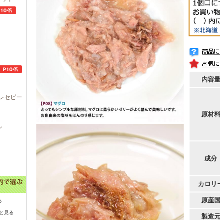
内容
レセピー
原材
ル
成分
カロリ
原産
る
と見る
製造