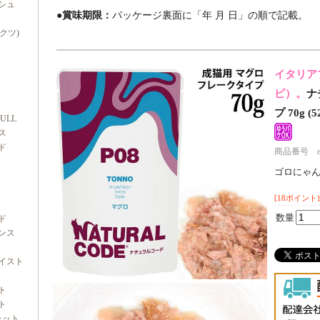
シュ
●賞味期限：
パッケージ裏面に「年 月 日」の順で記載。
ダクツ)
イタリア
ピ）。
ナ
プ 70g 
FULL
ス
ド
商品番号 e70
ゴロにゃ
[18ポイント
数量
ド
ンス
イスト
ト
ト
ャット