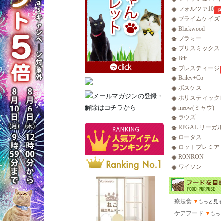
フォルツァ10
プライムケイズ
Blackwood
プラミー
ブリスミックス
Brit
プレスティージ
Bailey+Co
ボスケス
ホリスティック
meow(ミャウ)
ラウズ
REGAL リーガ
ロータス
ロットプレミア
RONRON
ワイソン
療法食
▼
もっと見
ケアフード
▼
もっ