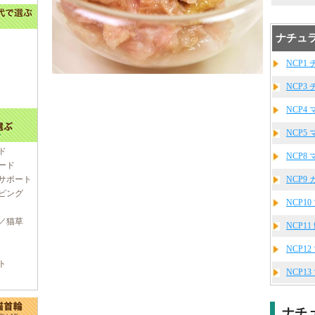
ナチュラ
NCP1 
NCP3
NCP4 
NCP5
ド
NCP8 
ード
サポート
NCP9
ピング
NCP1
／猫草
NCP11
NCP1
ト
NCP1
ナチ