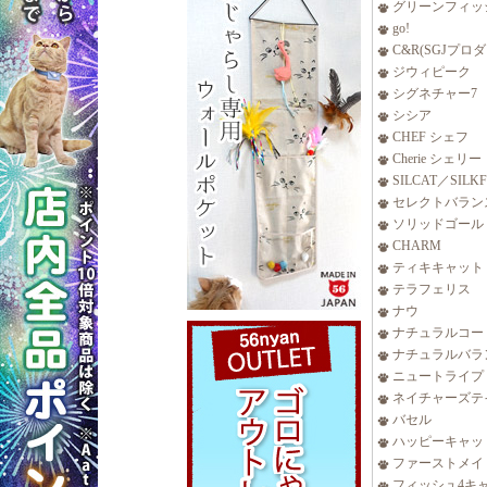
グリーンフィッ
go!
C&R(SGJプロ
ジウィピーク
シグネチャー7
シシア
CHEF シェフ
Cherie シェリー
SILCAT／SILK
セレクトバラン
ソリッドゴール
CHARM
ティキキャット
テラフェリス
ナウ
ナチュラルコー
ナチュラルバラ
ニュートライプ
ネイチャーズテ
バセル
ハッピーキャッ
ファーストメイ
フィッシュ4キ