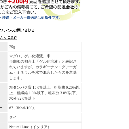
量
70g
マグロ、ゲル化溶液、米
※翻訳の都合上「ゲル化溶液」と表記さ
料
れていますが、カラギーナン・グアーガ
ム・ミネラルを水で混合したものを意味
します。
粗タンパク質 15.0%以上、粗脂肪 0.20%以
上、粗繊維 1.0%以下、粗灰分 3.0%以下、
水分 82.0%以下
ー
67.13Kcal/100g
国
タイ
元
Natural Line（イタリア）