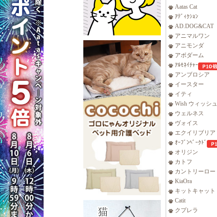
Aatas Cat
ｱﾃﾞｨｸｼｮﾝ
AD.DOG&CAT
アニマルワン
アニモンダ
アボダーム
ｱﾙﾓﾈｲﾁｬｰ
アンブロシア
イースター
イティ
Wish ウィッシ
ウェルネス
ヴォイス
エクイリブリア
ｵｰﾌﾞﾝﾍﾞｰｸﾄﾞ
オリジン
カトフ
カントリーロー
KiaOra
キットキャット
Catit
クプレラ