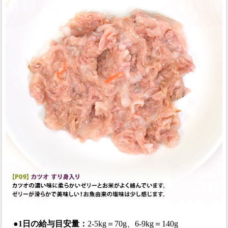
●1日の給与目安量：
2-5kg＝70g、6-9kg＝140g