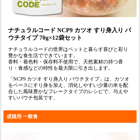
ナチュラルコード NCP9 カツオ すり身入り パ
ウチタイプ 70g×12袋セット
ナチュラルコードの世界はペットと暮らす喜びと彩り
豊かな食生活でできています。
香料・着色料・保存料不使用で、天然素材の持つ香
り・食感などの特性を最大限に引き出します。
「NCP9 カツオ すり身入り パウチタイプ」は、カツオ
をベースにすり身を加え、消化しやすい少量の米を配
合した風味豊かなフレークタイプのレシピで、与えや
すいパウチ包装です。
成猫用 一般食