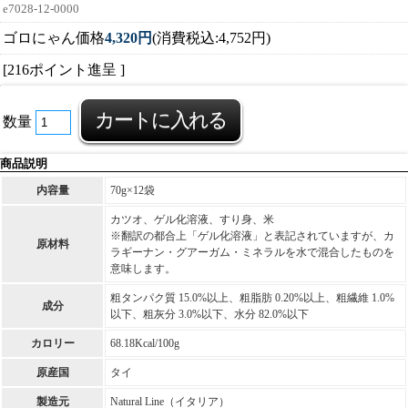
e7028-12-0000
ゴロにゃん価格
4,320円
(消費税込:4,752円)
[216ポイント進呈 ]
数量
商品説明
内容量
70g×12袋
カツオ、ゲル化溶液、すり身、米
※翻訳の都合上「ゲル化溶液」と表記されていますが、カ
原材料
ラギーナン・グアーガム・ミネラルを水で混合したものを
意味します。
粗タンパク質 15.0%以上、粗脂肪 0.20%以上、粗繊維 1.0%
成分
以下、粗灰分 3.0%以下、水分 82.0%以下
カロリー
68.18Kcal/100g
原産国
タイ
製造元
Natural Line（イタリア）