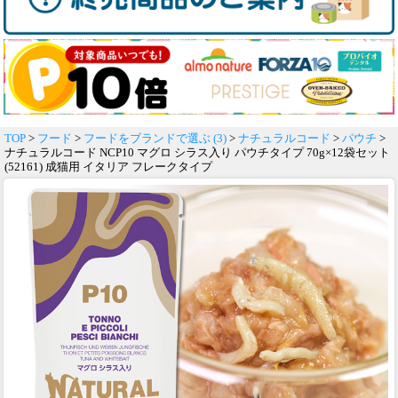
TOP
>
フード
>
フードをブランドで選ぶ (3)
>
ナチュラルコード
>
パウチ
>
ナチュラルコード NCP10 マグロ シラス入り パウチタイプ 70g×12袋セット
(52161) 成猫用 イタリア フレークタイプ