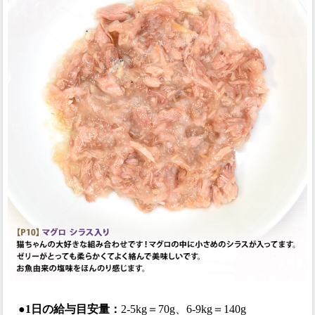
●1日の給与目安量：
2-5kg＝70g、6-9kg＝140g