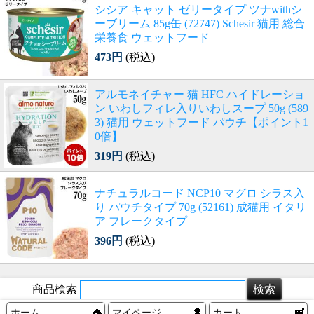
シシア キャット ゼリータイプ ツナwithシ
ーブリーム 85g缶 (72747) Schesir 猫用 総合
栄養食 ウェットフード
473円
(税込)
アルモネイチャー 猫 HFC ハイドレーショ
ン いわしフィレ入りいわしスープ 50g (589
3) 猫用 ウェットフード パウチ【ポイント1
0倍】
319円
(税込)
ナチュラルコード NCP10 マグロ シラス入
り パウチタイプ 70g (52161) 成猫用 イタリ
ア フレークタイプ
396円
(税込)
商品検索
ホーム
マイページ
カート