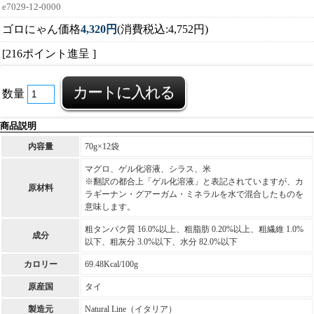
e7029-12-0000
ゴロにゃん価格
4,320円
(消費税込:4,752円)
[216ポイント進呈 ]
数量
商品説明
内容量
70g×12袋
マグロ、ゲル化溶液、シラス、米
※翻訳の都合上「ゲル化溶液」と表記されていますが、カ
原材料
ラギーナン・グアーガム・ミネラルを水で混合したものを
意味します。
粗タンパク質 16.0%以上、粗脂肪 0.20%以上、粗繊維 1.0%
成分
以下、粗灰分 3.0%以下、水分 82.0%以下
カロリー
69.48Kcal/100g
原産国
タイ
製造元
Natural Line（イタリア）