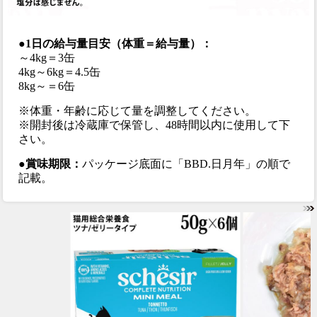
●1日の給与量目安（体重＝給与量）：
～4kg＝3缶
4kg～6kg＝4.5缶
8kg～＝6缶
※体重・年齢に応じて量を調整してください。
※開封後は冷蔵庫で保管し、48時間以内に使用して下
さい。
●賞味期限：
パッケージ底面に「BBD.日月年」の順で
記載。