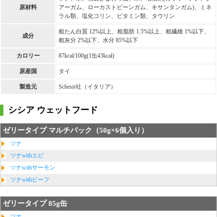
原材料
アーガム、ローカストビーンガム、キサンタンガム)、ミネ
ラル類、塩化コリン、ビタミン類、タウリン
粗たん白質 12%以上、粗脂肪 1.5%以上、粗繊維 1%以下、
成分
粗灰分 2%以下、水分 85%以下
カロリー
87kcal/100g(1缶43kcal)
原産国
タイ
製造元
Schesir社（イタリア）
シシア ウェットフード
ゼリータイプ マルチパック（50g×6個入り）
ツナ
ツナwithエビ
ツナwithサーモン
ツナwithビーフ
ゼリータイプ 85g缶
ツナ