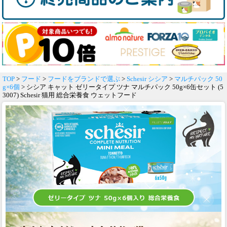
TOP
>
フード
>
フードをブランドで選ぶ
>
Schesir シシア
>
マルチパック 50
g×6個
> シシア キャット ゼリータイプ ツナ マルチパック 50g×6缶セット (5
3007) Schesir 猫用 総合栄養食 ウェットフード