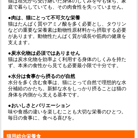
猫は祖先から受け継いだ身体のしくみを今も保ち、家
庭で暮らしていても、その肉食性を失っていません。
●肉は、猫にとって不可欠な栄養
猫はたんぱく質やアミノ酸を多く必要とし、タウリン
などの重要な栄養素は動物性原材料から摂取する必要
があります。動物性たんぱく質が成長や筋肉の健康を
支えます。
●炭水化物は必須ではありません
猫は炭水化物を効率よく利用する身体のしくみを持た
ず、本来の食性から見ても必要最小限で十分です。
●水分は食事から摂るのが自然
水分を多く含む食事は、猫にとって自然で理想的な水
分補給のかたち。新鮮な水をしっかり摂ることは猫の
身体を内側から支える基本です。
●おいしさとバリエーション
味や食感の違いを楽しむことも大切な栄養のひとつ。
毎日の食事に、食べる喜びを。
猫用総合栄養食