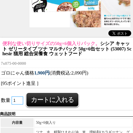
便利な使い切りサイズの50g×6個入りパック。
シシア キャッ
ト ゼリータイプ ツナ マルチパック 50g×6缶セット (53007) Sc
hesir 猫用 総合栄養食 ウェットフード
7x075-00-0000
ゴロにゃん価格
1,900円
(消費税込:2,090円)
[95ポイント進呈 ]
数量
商品説明
内容量
50g×6個入り
ツナ、水、精製ひまわり油、米、増粘剤(カラギーナン、グ