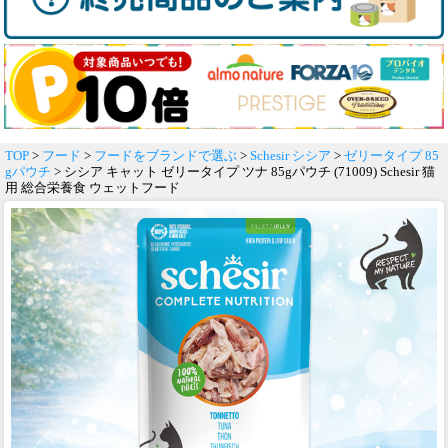
TOP
>
フード
>
フードをブランドで選ぶ
>
Schesir シシア
>
ゼリータイプ 85
gパウチ
> シシア キャット ゼリータイプ ツナ 85gパウチ (71009) Schesir 猫
用 総合栄養食 ウェットフード