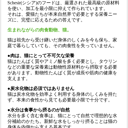
Schesir(シシア)のフードは、厳選された最高級の原材料
を使い、加工を最小限に抑えて作られています。
それは、愛猫たちが本来自然界で必要とする栄養ニー
ズに、完璧に応えるための答えです。
生まれながらの肉食動物、猫。
猫は祖先から受け継いだ身体のしくみを今も保ち、家
庭で暮らしていても、その肉食性を失っていません。
●肉は、猫にとって不可欠な栄養
猫はたんぱく質やアミノ酸を多く必要とし、タウリン
などの重要な栄養素は動物性原材料から摂取する必要
があります。動物性たんぱく質が成長や筋肉の健康を
支えます。
●炭水化物は必須ではありません
猫は炭水化物を効率よく利用する身体のしくみを持た
ず、本来の食性から見ても必要最小限で十分です。
●水分は食事から摂るのが自然
水分を多く含む食事は、猫にとって自然で理想的な水
分補給のかたち。新鮮な水をしっかり摂ることは猫の
身体を内側から支える基本です。