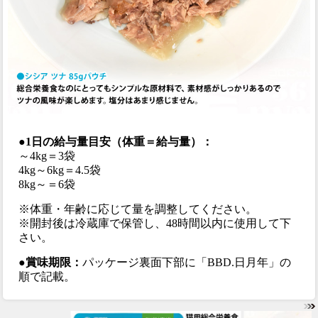
●1日の給与量目安（体重＝給与量）：
～4kg＝3袋
4kg～6kg＝4.5袋
8kg～＝6袋
※体重・年齢に応じて量を調整してください。
※開封後は冷蔵庫で保管し、48時間以内に使用して下
さい。
●賞味期限：
パッケージ裏面下部に「BBD.日月年」の
順で記載。