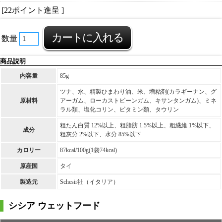
[22ポイント進呈 ]
数量
商品説明
内容量
85g
ツナ、水、精製ひまわり油、米、増粘剤(カラギーナン、グ
原材料
アーガム、ローカストビーンガム、キサンタンガム)、ミネ
ラル類、塩化コリン、ビタミン類、タウリン
粗たん白質 12%以上、粗脂肪 1.5%以上、粗繊維 1%以下、
成分
粗灰分 2%以下、水分 85%以下
カロリー
87kcal/100g(1袋74kcal)
原産国
タイ
製造元
Schesir社（イタリア）
シシア ウェットフード