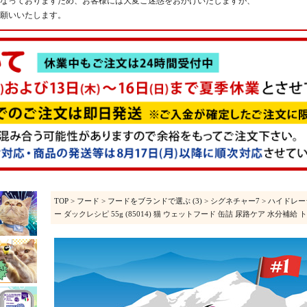
なっておりますため、お客様には大変ご迷惑をおかけいたしますが、
願いいたします。
TOP
>
フード
>
フードをブランドで選ぶ (3)
>
シグネチャー7
>
ハイドレー
ー ダックレシピ 55g (85014) 猫 ウェットフード 缶詰 尿路ケア 水分補給