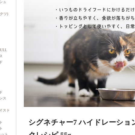
シュ
ダクツ)
FULL
ス
ド
ド
ンス
イスト
シグネチャー7 ハイドレーショ
ト
ト
ャット