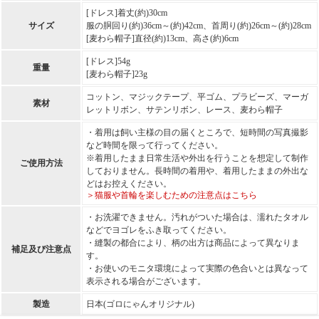
[ドレス]着丈(約)30cm
サイズ
服の胴回り(約)36cm～(約)42cm、首周り(約)26cm～(約)28cm
[麦わら帽子]直径(約)13cm、高さ(約)6cm
[ドレス]54g
重量
[麦わら帽子]23g
コットン、マジックテープ、平ゴム、プラビーズ、マーガ
素材
レットリボン、サテンリボン、レース、麦わら帽子
・着用は飼い主様の目の届くところで、短時間の写真撮影
など時間を限って行ってください。
※着用したまま日常生活や外出を行うことを想定して制作
ご使用方法
しておりません。長時間の着用や、着用したままの外出な
どはお控えください。
＞猫服や首輪を楽しむための注意点はこちら
・お洗濯できません。汚れがついた場合は、濡れたタオル
などでヨゴレをふき取ってください。
・縫製の都合により、柄の出方は商品によって異なりま
補足及び注意点
す。
・お使いのモニタ環境によって実際の色合いとは異なって
表示される場合がございます。
製造
日本(ゴロにゃんオリジナル)