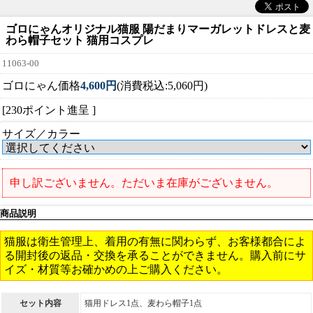
ゴロにゃんオリジナル猫服 陽だまりマーガレットドレスと麦
わら帽子セット 猫用コスプレ
11063-00
ゴロにゃん価格
4,600円
(消費税込:5,060円)
[230ポイント進呈 ]
サイズ／カラー
申し訳ございません。ただいま在庫がございません。
商品説明
猫服は衛生管理上、着用の有無に関わらず、お客様都合によ
る開封後の返品・交換を承ることができません。購入前にサ
イズ・材質等お確かめの上ご購入ください。
セット内容
猫用ドレス1点、麦わら帽子1点