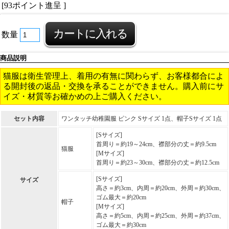
[93ポイント進呈 ]
数量
商品説明
猫服は衛生管理上、着用の有無に関わらず、お客様都合によ
る開封後の返品・交換を承ることができません。購入前にサ
イズ・材質等お確かめの上ご購入ください。
セット内容
ワンタッチ幼稚園服 ピンク Sサイズ 1点、帽子Sサイズ 1点
[Sサイズ]
首周り＝約19～24cm、襟部分の丈＝約9.5cm
猫服
[Mサイズ]
首周り＝約23～30cm、襟部分の丈＝約12.5cm
[Sサイズ]
サイズ
高さ＝約3cm、内周＝約20cm、外周＝約30cm、
ゴム最大＝約20cm
帽子
[Mサイズ]
高さ＝約5cm、内周＝約25cm、外周＝約37cm、
ゴム最大＝約30cm