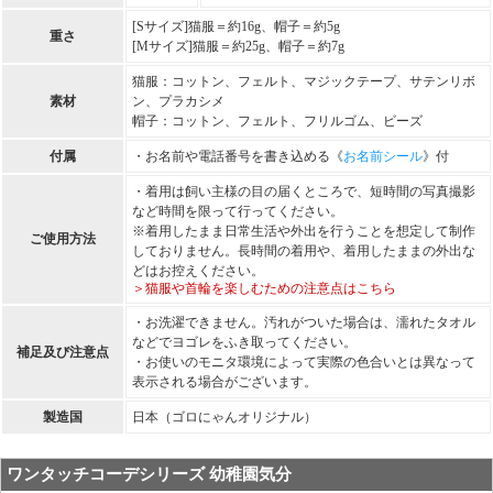
[Sサイズ]猫服＝約16g、帽子＝約5g
重さ
[Mサイズ]猫服＝約25g、帽子＝約7g
猫服：コットン、フェルト、マジックテープ、サテンリボ
素材
ン、プラカシメ
帽子：コットン、フェルト、フリルゴム、ビーズ
付属
・お名前や電話番号を書き込める《
お名前シール
》付
・着用は飼い主様の目の届くところで、短時間の写真撮影
など時間を限って行ってください。
※着用したまま日常生活や外出を行うことを想定して制作
ご使用方法
しておりません。長時間の着用や、着用したままの外出な
どはお控えください。
＞猫服や首輪を楽しむための注意点はこちら
・お洗濯できません。汚れがついた場合は、濡れたタオル
などでヨゴレをふき取ってください。
補足及び注意点
・お使いのモニタ環境によって実際の色合いとは異なって
表示される場合がございます。
製造国
日本（ゴロにゃんオリジナル）
ワンタッチコーデシリーズ 幼稚園気分