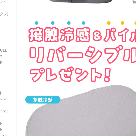
シュ
ダクツ)
FULL
ス
ド
ド
ンス
イスト
ト
ト
ャット