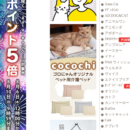
Aatas Cat
ｱﾃﾞｨｸｼｮﾝ
AD.DOG&CAT
アニマルワン
アニモンダ
アボダーム
ｱﾙﾓﾈｲﾁｬｰ
アンブロシア
イースター
イティ
Wish ウィッシ
ウェルネス
ヴォイス
エクイリブリア
ｵｰﾌﾞﾝﾍﾞｰｸﾄﾞ
オリジン
カトフ
カントリーロー
KiaOra
キットキャット
Catit
クプレラ