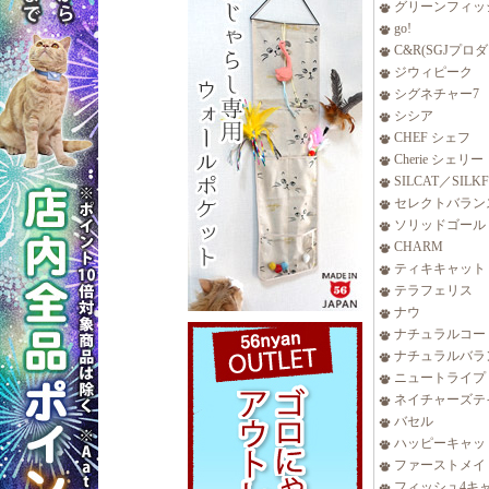
グリーンフィッ
go!
C&R(SGJプロ
ジウィピーク
シグネチャー7
シシア
CHEF シェフ
Cherie シェリー
SILCAT／SILK
セレクトバラン
ソリッドゴール
CHARM
ティキキャット
テラフェリス
ナウ
ナチュラルコー
ナチュラルバラ
ニュートライプ
ネイチャーズテ
バセル
ハッピーキャッ
ファーストメイ
フィッシュ4キ