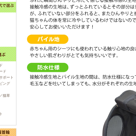
ド
ード
サポート
ピング
／猫草
ト