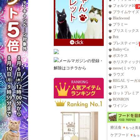
フォルツァ10
プライムケイズ
Blackwood
プラミー
ブリスミックス
Brit
プレスティージ
Bailey+Co
ボスケス
ホリスティック
meow(ミャウ)
ラウズ
REGAL リーガ
ロータス
ロットプレミア
RONRON
ワイソン
療法食
▼
もっと見
ケアフード
▼
もっ