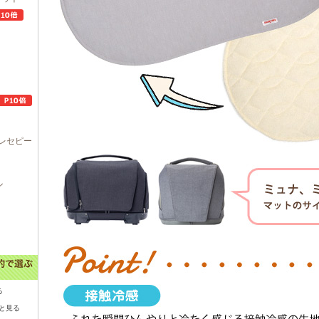
レセピー
ル
る
と見る