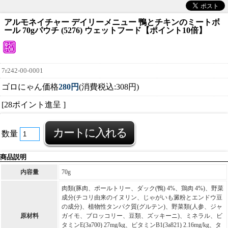
アルモネイチャー デイリーメニュー 鴨とチキンのミートボ
ール 70gパウチ (5276) ウェットフード【ポイント10倍】
7r242-00-0001
ゴロにゃん価格
280円
(消費税込:308円)
[28ポイント進呈 ]
数量
商品説明
内容量
70g
肉類(豚肉、ポールトリー、ダック(鴨) 4%、鶏肉 4%)、野菜
成分(チコリ由来のイヌリン、じゃがいも澱粉とエンドウ豆
の成分)、植物性タンパク質(グルテン)、野菜類(人参、ジャ
原材料
ガイモ、ブロッコリー、豆類、ズッキーニ)、ミネラル、ビ
タミンE(3a700) 27mg/kg、ビタミンB1(3a821) 2.16mg/kg、タ