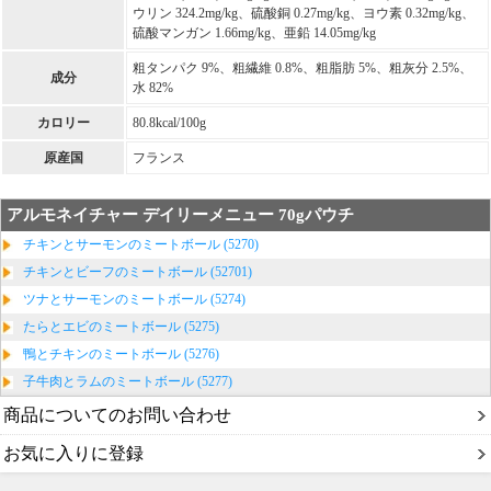
ウリン 324.2mg/kg、硫酸銅 0.27mg/kg、ヨウ素 0.32mg/kg、
硫酸マンガン 1.66mg/kg、亜鉛 14.05mg/kg
粗タンパク 9%、粗繊維 0.8%、粗脂肪 5%、粗灰分 2.5%、
成分
水 82%
カロリー
80.8kcal/100g
原産国
フランス
アルモネイチャー デイリーメニュー 70gパウチ
チキンとサーモンのミートボール (5270)
チキンとビーフのミートボール (52701)
ツナとサーモンのミートボール (5274)
たらとエビのミートボール (5275)
鴨とチキンのミートボール (5276)
子牛肉とラムのミートボール (5277)
商品についてのお問い合わせ
お気に入りに登録