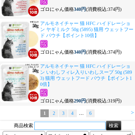
ゴロにゃん価格
340円
(消費税込:374円)
アルモネイチャー 猫 HFC ハイドレーショ
ン ヤギミルク 50g (5895) 猫用 ウェットフー
ド パウチ【ポイント10倍】
ゴロにゃん価格
340円
(消費税込:374円)
アルモネイチャー 猫 HFC ハイドレーショ
ン いわしフィレ入りいわしスープ 50g (589
3) 猫用 ウェットフード パウチ【ポイント1
0倍】
ゴロにゃん価格
290円
(消費税込:319円)
>
1
2
3
4
…
6
商品検索