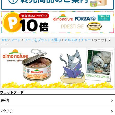
TOP
>
フード
>
フードをブランドで選ぶ
>
アルモネイチャー
> ウェットフ
ード
ウェットフード
缶詰
パウチ