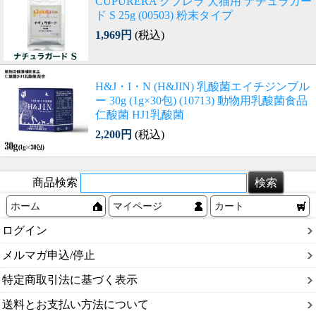
CUPURERA クプレラ 犬猫用 ナチュラガー
ド S 25g (00503) 粉末タイプ
1,969円
(税込)
H&J・I・N (H&JIN) 乳酸菌エイチジンブル
ー 30g (1g×30包) (10713) 動物用乳酸菌食品
仁酸菌 HJ1乳酸菌
2,200円
(税込)
商品検索
ホーム
マイページ
カート
ログイン
メルマガ申込/停止
特定商取引法に基づく表示
送料とお支払い方法について