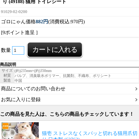
り (49188) 猫用 トイレシート
91029-02-0200
ゴロにゃん価格
882円
(消費税込:970円)
[9ポイント進呈 ]
数量
商品説明
サイズ
(約)235mm×(約)350mm
材質
パルプ、消臭吸水ポリマー、抗菌剤、不織布、ポリシート
製造
中国
商品についてのお問い合わせ
お気に入りに登録
この商品を見た人は、こちらの商品もチェックしています！
猫壱 ストレスなくスパッと切れる猫用爪切