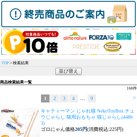
TOP
> 検索結果
並び替え
商品検索結果一覧
168
件
>
1
2
3
4
…
9
キャティーマン じゃれ猫 NekoToyBox チュ
ウじゃらし 猫用おもちゃ 猫じゃらし(4486
3)
ゴロにゃん価格
205円
(消費税込:225円)