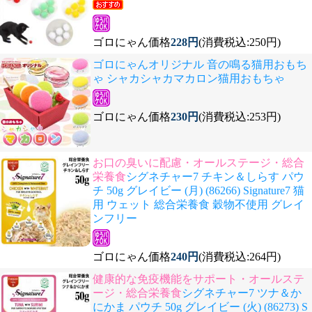
ゴロにゃん価格
228円
(消費税込:250円)
ゴロにゃんオリジナル 音の鳴る猫用おもち
ゃ シャカシャカマカロン猫用おもちゃ
ゴロにゃん価格
230円
(消費税込:253円)
お口の臭いに配慮・オールステージ・総合
栄養食
シグネチャー7 チキン＆しらす パウ
チ 50g グレイビー (月) (86266) Signature7 猫
用 ウェット 総合栄養食 穀物不使用 グレイ
ンフリー
ゴロにゃん価格
240円
(消費税込:264円)
健康的な免疫機能をサポート・オールステ
ージ・総合栄養食
シグネチャー7 ツナ＆か
にかま パウチ 50g グレイビー (火) (86273) S