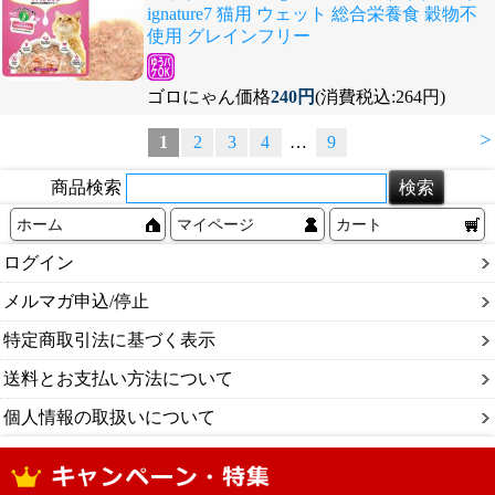
ignature7 猫用 ウェット 総合栄養食 穀物不
使用 グレインフリー
ゴロにゃん価格
240円
(消費税込:264円)
>
1
2
3
4
…
9
商品検索
ホーム
マイページ
カート
ログイン
メルマガ申込/停止
特定商取引法に基づく表示
送料とお支払い方法について
個人情報の取扱いについて