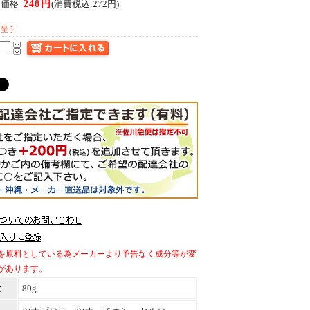
248円
ん価格
(消費税込:272円)
呈 ]
を原料としている為メーカーより予告なく成分等が変
があります。
量
80g