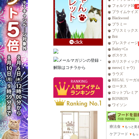
フォルツァ10
プライムケイズ
Blackwood
プラミー
ブリスミックス
Brit
プレスティージ
Bailey+Co
ボスケス
ホリスティック
meow(ミャウ)
ラウズ
REGAL リーガ
ロータス
ロットプレミア
RONRON
ワイソン
療法食
▼
もっと見
ケアフード
▼
もっ