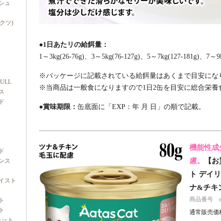
シュ
ダクツ)
●1日あたリの給餌量：
1～3kg(26-76g)、3～5kg(76-127g)、5～7kg(127-181g)、7～9k
※パッケージに記載されている給餌量はあくまで目安にな
FULL
※当商品は一般食になりますので1日2缶を目安に総合栄養
ス
ド
●賞味期限：
缶底面に「EXP：年 月 日」の順で記載。
機能性成
ド
慮。
【お買
ンス
ト デイ
イスト
ナ&チキン 
商品番号 e10
ト
ト
通常販売価
ャット