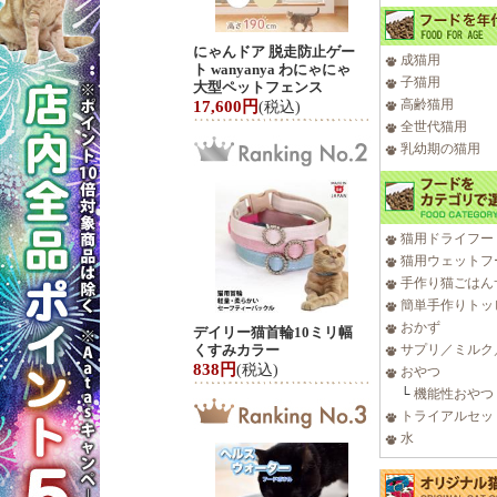
にゃんドア 脱走防止ゲー
成猫用
ト wanyanya わにゃにゃ
子猫用
大型ペットフェンス
高齢猫用
17,600円
(税込)
全世代猫用
乳幼期の猫用
猫用ドライフー
猫用ウェットフ
手作り猫ごはん
簡単手作りトッ
おかず
デイリー猫首輪10ミリ幅
くすみカラー
サプリ／ミルク
838円
(税込)
おやつ
└
機能性おやつ
トライアルセッ
水