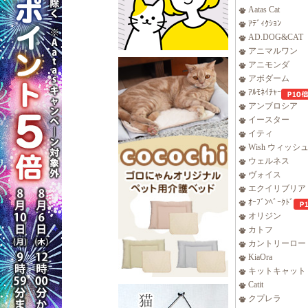
Aatas Cat
ｱﾃﾞｨｸｼｮﾝ
AD.DOG&CAT
アニマルワン
アニモンダ
アボダーム
ｱﾙﾓﾈｲﾁｬｰ
アンブロシア
イースター
イティ
Wish ウィッシ
ウェルネス
ヴォイス
エクイリブリア
ｵｰﾌﾞﾝﾍﾞｰｸﾄﾞ
オリジン
カトフ
カントリーロー
KiaOra
キットキャット
Catit
クプレラ