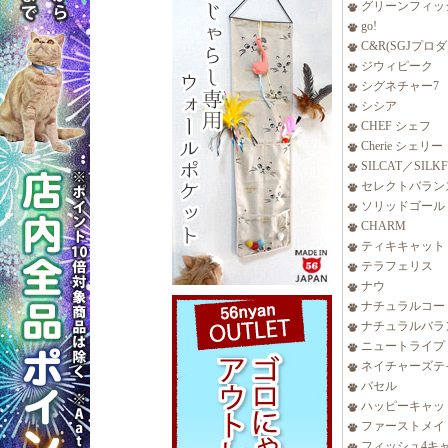
グリーンフィッ
go!
C&R(SGJプロ
ジウィピーク
シグネチャー7
シシア
CHEF シェフ
Cherie シェリー
SILCAT／SILK
セレクトバラン
ソリッドゴール
CHARM
ティキキャット
テラフェリス
ナウ
ナチュラルコー
ナチュラルバラ
ニュートライプ
ネイチャーズテ
バセル
ハッピーキャッ
ファーストメイ
フィッシュ4キ