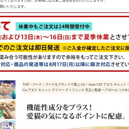
なっておりますため、お客様には大変ご迷惑をおかけいたしますが、
願いいたします。
TOP
>
フード
>
フードをブランドで選ぶ (3)
>
Aatas CAT アタス キャット
Cat アタス キャット デイリー ディフェンス 毛玉に配慮 ヘアボール ツナ&チキン