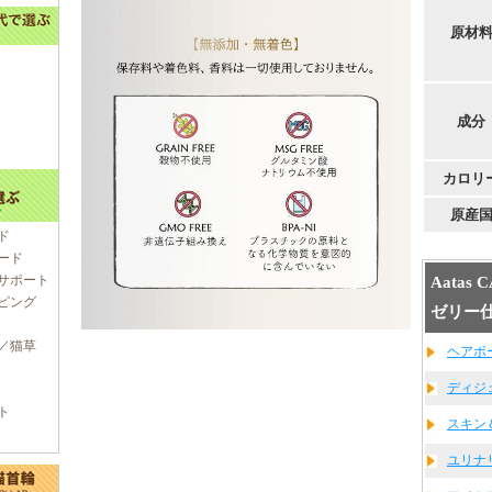
原材
成分
カロリ
原産
ド
ード
サポート
Aata
ピング
ゼリー
／猫草
ヘアボー
ディジ
ト
スキン
ユリナリ