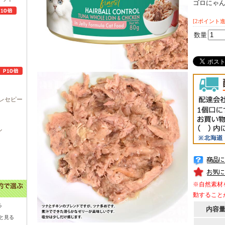
ゴロにゃ
[2ポイント進
数量
レセピー
ル
※自然素材
動すること
る
内容
と見る