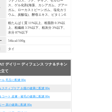
ツナブロス、ツナ、チキン、セルロー
ス、ゲル化剤(海藻、カシアガム、グアー
料
ガム、ローカストビーンガム、塩化カリ
ウム、炭酸塩)、酵母エキス、ビタミンE
粗たんぱく質 11%以上、粗脂肪 0.3%以
上、粗繊維 3.5%以下、粗灰分 3%以下、
水分 87%以下
ー
54kcal/100g
国
タイ
s CAT デイリー ディフェンス ツナ＆チキン
仕立て
ル 毛玉に配慮 80g
ェスティブケア お腹の健康に配慮 80g
＆コート 皮膚・被毛の健康に配慮 80g
ー 尿の健康に配慮 80g