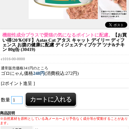
機能性成分プラスで愛猫の気になるポイントに配慮。
【お買
い得!20％OFF】Aatas Cat アタス キャット デイリー ディフ
ェンス お腹の健康に配慮 ディジェスティブケア ツナ&チキ
ン 80g缶 (30419)
e1016-00-0000
通常販売価格341円のところ
ゴロにゃん価格
248円
(消費税込:272円)
[2ポイント進呈 ]
数量
商品説明
※自然素材を原料としている為メーカーより予告なく成分等が変動することがあり
ます。