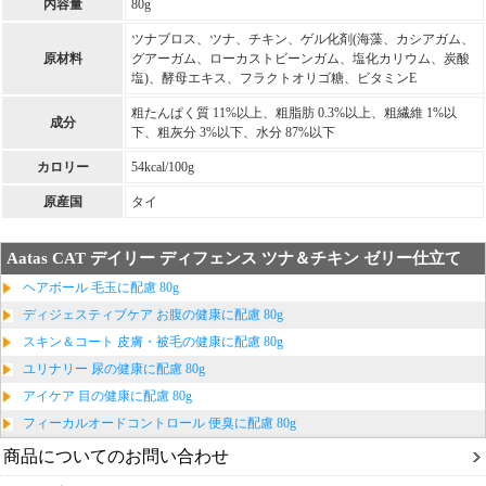
内容量
80g
ツナブロス、ツナ、チキン、ゲル化剤(海藻、カシアガム、
原材料
グアーガム、ローカストビーンガム、塩化カリウム、炭酸
塩)、酵母エキス、フラクトオリゴ糖、ビタミンE
粗たんぱく質 11%以上、粗脂肪 0.3%以上、粗繊維 1%以
成分
下、粗灰分 3%以下、水分 87%以下
カロリー
54kcal/100g
原産国
タイ
Aatas CAT デイリー ディフェンス ツナ＆チキン ゼリー仕立て
ヘアボール 毛玉に配慮 80g
ディジェスティブケア お腹の健康に配慮 80g
スキン＆コート 皮膚・被毛の健康に配慮 80g
ユリナリー 尿の健康に配慮 80g
アイケア 目の健康に配慮 80g
フィーカルオードコントロール 便臭に配慮 80g
商品についてのお問い合わせ