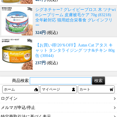
シグネチャー7 グレイビーブロス 木 ツナwi
thシーブリーム 皮膚被毛ケア 70g (83218)
全年齢対応 猫用総合栄養食 グレインフリ
ー
324円
(税込)
【お買い得!20％OFF】Aatas Cat アタス キ
ャット タンタライジング ツナ&チキン 80g
缶 (30044)
237円
(税込)
商品検索
ホーム
マイページ
カート
ログイン
メルマガ申込/停止
特定商取引法に基づく表示