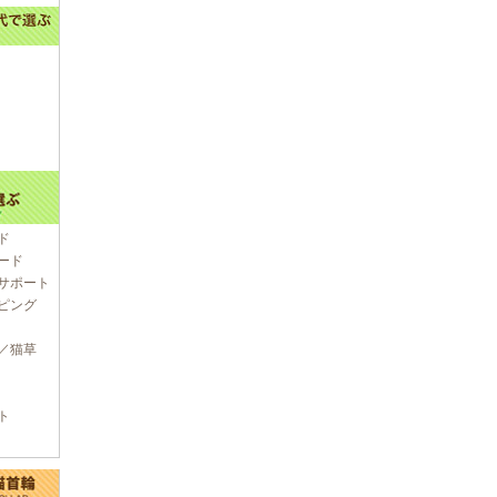
ド
ード
サポート
ピング
／猫草
ト