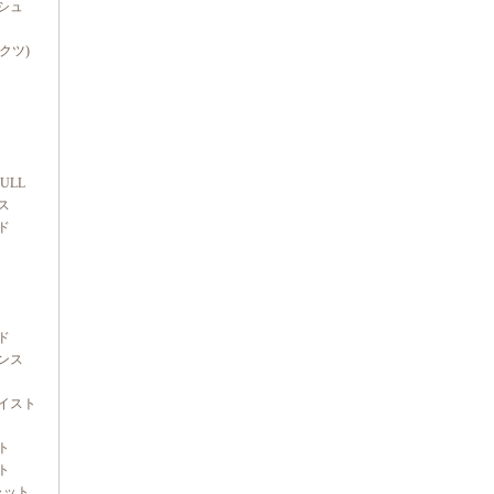
シュ
ダクツ)
FULL
ス
ド
ド
ンス
イスト
ト
ト
ャット