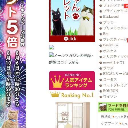
フォルツァ10
プライムケイズ
Blackwood
プラミー
ブリスミックス
Brit
プレスティージ
Bailey+Co
ボスケス
ホリスティック
meow(ミャウ)
ラウズ
REGAL リーガ
ロータス
ロットプレミア
RONRON
ワイソン
療法食
▼
もっと見
ケアフード
▼
もっ