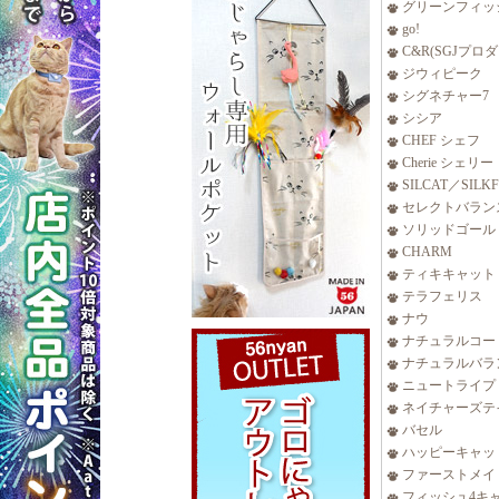
グリーンフィッ
go!
C&R(SGJプロ
ジウィピーク
シグネチャー7
シシア
CHEF シェフ
Cherie シェリー
SILCAT／SILK
セレクトバラン
ソリッドゴール
CHARM
ティキキャット
テラフェリス
ナウ
ナチュラルコー
ナチュラルバラ
ニュートライプ
ネイチャーズテ
バセル
ハッピーキャッ
ファーストメイ
フィッシュ4キ