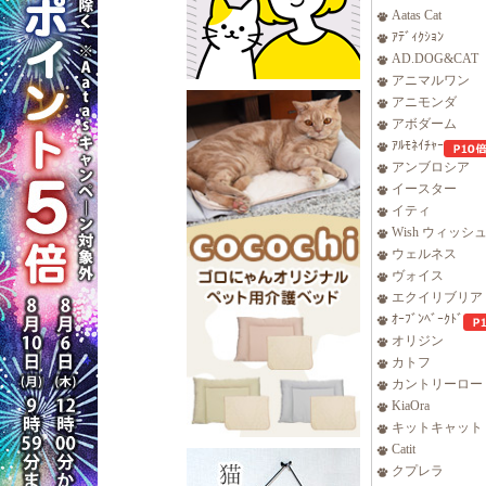
Aatas Cat
ｱﾃﾞｨｸｼｮﾝ
AD.DOG&CAT
アニマルワン
アニモンダ
アボダーム
ｱﾙﾓﾈｲﾁｬｰ
アンブロシア
イースター
イティ
Wish ウィッシ
ウェルネス
ヴォイス
エクイリブリア
ｵｰﾌﾞﾝﾍﾞｰｸﾄﾞ
オリジン
カトフ
カントリーロー
KiaOra
キットキャット
Catit
クプレラ