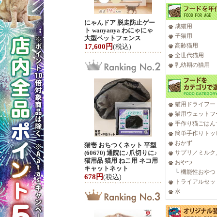
にゃんドア 脱走防止ゲー
成猫用
ト wanyanya わにゃにゃ
子猫用
大型ペットフェンス
高齢猫用
17,600円
(税込)
全世代猫用
乳幼期の猫用
猫用ドライフー
猫用ウェットフ
手作り猫ごはん
簡単手作りトッ
おかず
猫壱 おちつくネット 平型
(60670) 通院に♪爪切りに♪
サプリ／ミルク
猫用品 猫用 ねこ用 ネコ用
おやつ
キャットネット
└
機能性おやつ
678円
(税込)
トライアルセッ
水