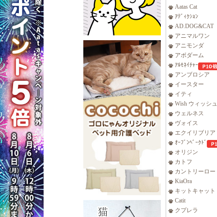
Aatas Cat
ｱﾃﾞｨｸｼｮﾝ
AD.DOG&CAT
アニマルワン
アニモンダ
アボダーム
ｱﾙﾓﾈｲﾁｬｰ
アンブロシア
イースター
イティ
Wish ウィッシ
ウェルネス
ヴォイス
エクイリブリア
ｵｰﾌﾞﾝﾍﾞｰｸﾄﾞ
オリジン
カトフ
カントリーロー
KiaOra
キットキャット
Catit
クプレラ