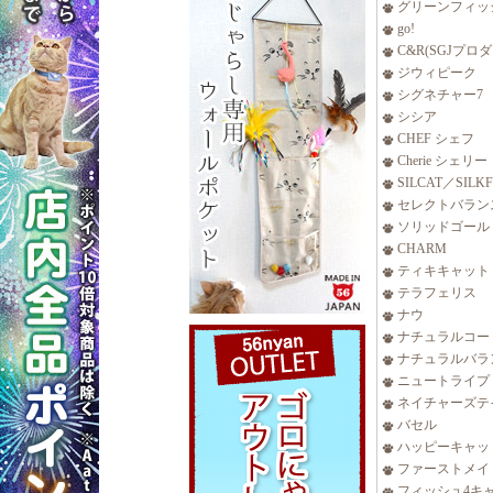
グリーンフィッ
go!
C&R(SGJプロ
ジウィピーク
シグネチャー7
シシア
CHEF シェフ
Cherie シェリー
SILCAT／SILK
セレクトバラン
ソリッドゴール
CHARM
ティキキャット
テラフェリス
ナウ
ナチュラルコー
ナチュラルバラ
ニュートライプ
ネイチャーズテ
バセル
ハッピーキャッ
ファーストメイ
フィッシュ4キ