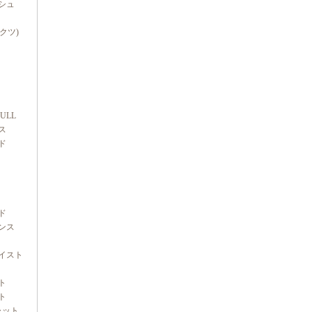
シュ
ダクツ)
FULL
ス
ド
ド
ンス
イスト
ト
ト
ャット