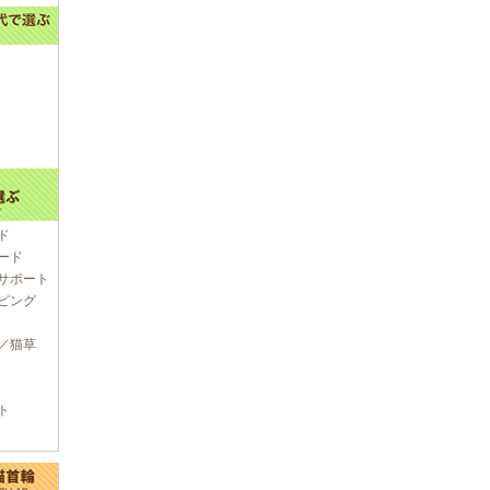
ド
ード
サポート
ピング
／猫草
ト