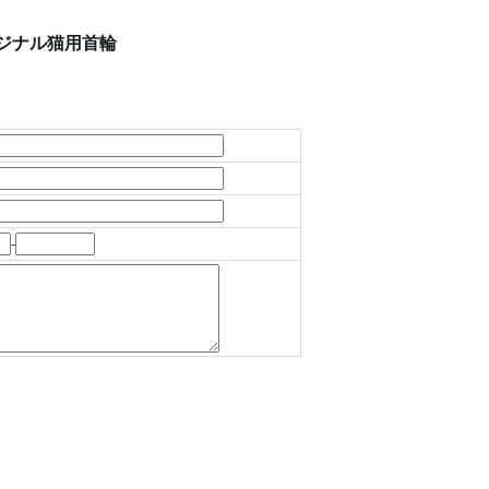
リジナル猫用首輪
-