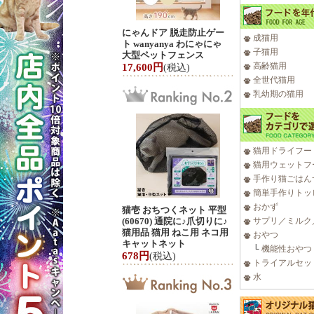
にゃんドア 脱走防止ゲー
成猫用
ト wanyanya わにゃにゃ
子猫用
大型ペットフェンス
高齢猫用
17,600円
(税込)
全世代猫用
乳幼期の猫用
猫用ドライフー
猫用ウェットフ
手作り猫ごはん
簡単手作りトッ
おかず
猫壱 おちつくネット 平型
(60670) 通院に♪爪切りに♪
サプリ／ミルク
猫用品 猫用 ねこ用 ネコ用
おやつ
キャットネット
└
機能性おやつ
678円
(税込)
トライアルセッ
水