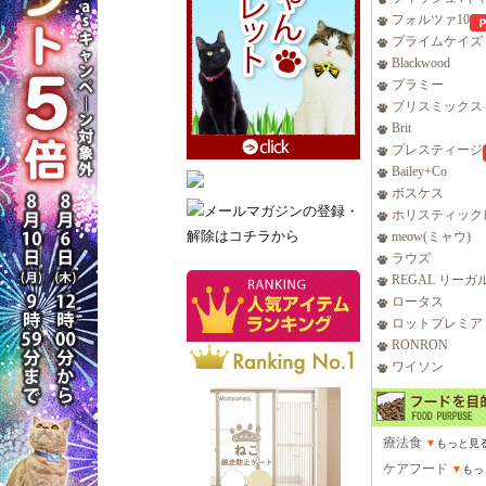
フォルツァ10
プライムケイズ
Blackwood
プラミー
ブリスミックス
Brit
プレスティージ
Bailey+Co
ボスケス
ホリスティック
meow(ミャウ)
ラウズ
REGAL リーガ
ロータス
ロットプレミア
RONRON
ワイソン
療法食
▼
もっと見
ケアフード
▼
もっ