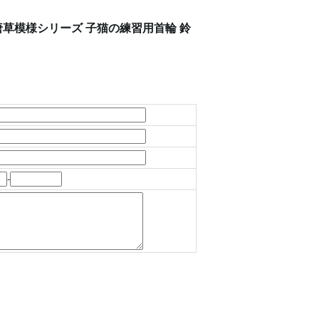
唐草模様シリーズ 子猫の練習用首輪 鈴
-