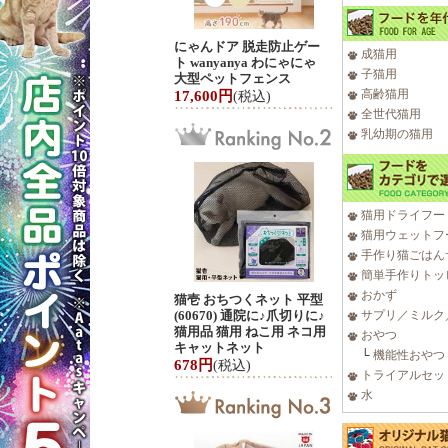
にゃんドア 脱走防止ゲー
成猫用
ト wanyanya わにゃにゃ
子猫用
大型ペットフェンス
高齢猫用
17,600円
(税込)
全世代猫用
乳幼期の猫用
猫用ドライフー
猫用ウェットフ
手作り猫ごはん
簡単手作りトッ
おかず
猫壱 おちつくネット 平型
(60670) 通院に♪爪切りに♪
サプリ／ミルク
猫用品 猫用 ねこ用 ネコ用
おやつ
キャットネット
└
機能性おやつ
678円
(税込)
トライアルセッ
水