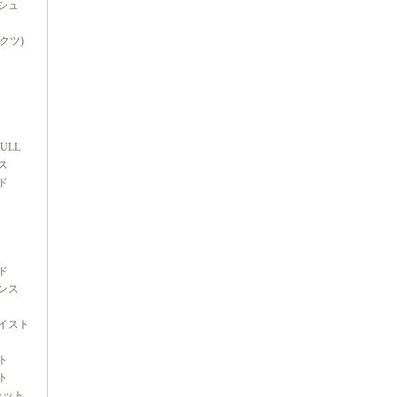
シュ
ダクツ)
FULL
ス
ド
ド
ンス
イスト
ト
ト
ャット