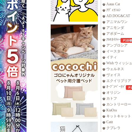
Aatas Cat
ｱﾃﾞｨｸｼｮﾝ
AD.DOG&CAT
アニマルワン
アニモンダ
アボダーム
ｱﾙﾓﾈｲﾁｬｰ
アンブロシア
イースター
イティ
Wish ウィッシ
ウェルネス
ヴォイス
エクイリブリア
ｵｰﾌﾞﾝﾍﾞｰｸﾄﾞ
オリジン
カトフ
カントリーロー
KiaOra
キットキャット
Catit
クプレラ