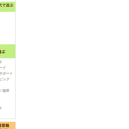
ド
ード
サポート
ピング
／猫草
ト