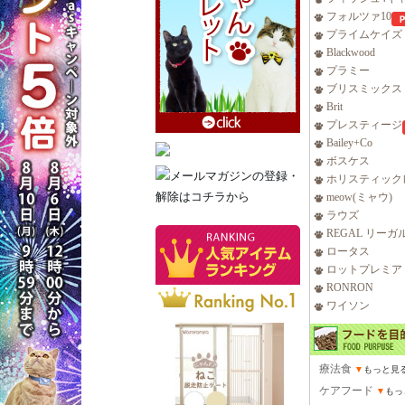
フォルツァ10
プライムケイズ
Blackwood
プラミー
ブリスミックス
Brit
プレスティージ
Bailey+Co
ボスケス
ホリスティック
meow(ミャウ)
ラウズ
REGAL リーガ
ロータス
ロットプレミア
RONRON
ワイソン
療法食
▼
もっと見
ケアフード
▼
もっ