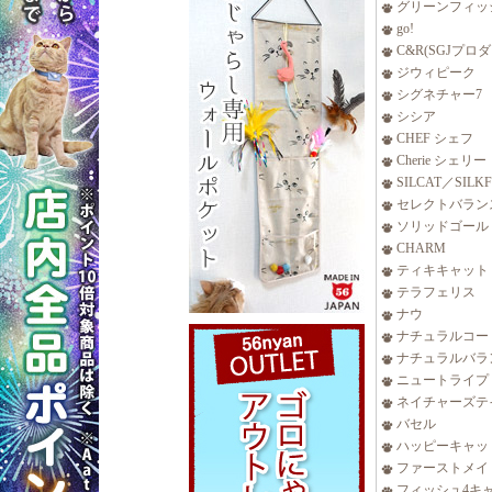
グリーンフィッ
go!
C&R(SGJプロ
ジウィピーク
シグネチャー7
シシア
CHEF シェフ
Cherie シェリー
SILCAT／SILK
セレクトバラン
ソリッドゴール
CHARM
ティキキャット
テラフェリス
ナウ
ナチュラルコー
ナチュラルバラ
ニュートライプ
ネイチャーズテ
バセル
ハッピーキャッ
ファーストメイ
フィッシュ4キ