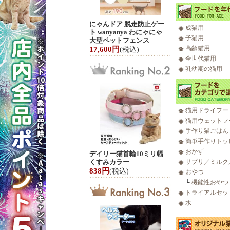
にゃんドア 脱走防止ゲー
成猫用
ト wanyanya わにゃにゃ
子猫用
大型ペットフェンス
高齢猫用
17,600円
(税込)
全世代猫用
乳幼期の猫用
猫用ドライフー
猫用ウェットフ
手作り猫ごはん
簡単手作りトッ
おかず
デイリー猫首輪10ミリ幅
くすみカラー
サプリ／ミルク
838円
(税込)
おやつ
└
機能性おやつ
トライアルセッ
水