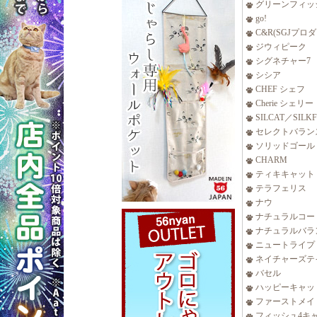
グリーンフィッ
go!
C&R(SGJプロ
ジウィピーク
シグネチャー7
シシア
CHEF シェフ
Cherie シェリー
SILCAT／SILK
セレクトバラン
ソリッドゴール
CHARM
ティキキャット
テラフェリス
ナウ
ナチュラルコー
ナチュラルバラ
ニュートライプ
ネイチャーズテ
バセル
ハッピーキャッ
ファーストメイ
フィッシュ4キ