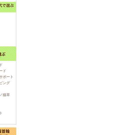
ド
ード
サポート
ピング
／猫草
ト