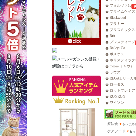
フォルツァ10
プライムケイズ
Blackwood
プラミー
ブリスミックス
Brit
プレスティージ
Bailey+Co
ボスケス
ホリスティック
meow(ミャウ)
ラウズ
REGAL リーガ
ロータス
ロットプレミア
RONRON
ワイソン
療法食
▼
もっと見
ケアフード
▼
もっ