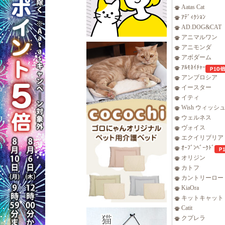
Aatas Cat
ｱﾃﾞｨｸｼｮﾝ
AD.DOG&CAT
アニマルワン
アニモンダ
アボダーム
ｱﾙﾓﾈｲﾁｬｰ
アンブロシア
イースター
イティ
Wish ウィッシ
ウェルネス
ヴォイス
エクイリブリア
ｵｰﾌﾞﾝﾍﾞｰｸﾄﾞ
オリジン
カトフ
カントリーロー
KiaOra
キットキャット
Catit
クプレラ