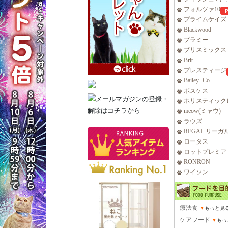
フォルツァ10
プライムケイズ
Blackwood
プラミー
ブリスミックス
Brit
プレスティージ
Bailey+Co
ボスケス
ホリスティック
meow(ミャウ)
ラウズ
REGAL リーガ
ロータス
ロットプレミア
RONRON
ワイソン
療法食
▼
もっと見
ケアフード
▼
もっ