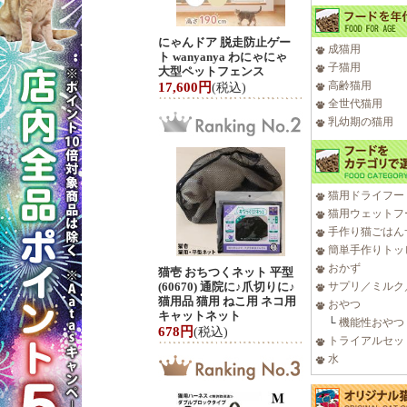
にゃんドア 脱走防止ゲー
成猫用
ト wanyanya わにゃにゃ
子猫用
大型ペットフェンス
高齢猫用
17,600円
(税込)
全世代猫用
乳幼期の猫用
猫用ドライフー
猫用ウェットフ
手作り猫ごはん
簡単手作りトッ
おかず
猫壱 おちつくネット 平型
(60670) 通院に♪爪切りに♪
サプリ／ミルク
猫用品 猫用 ねこ用 ネコ用
おやつ
キャットネット
└
機能性おやつ
678円
(税込)
トライアルセッ
水