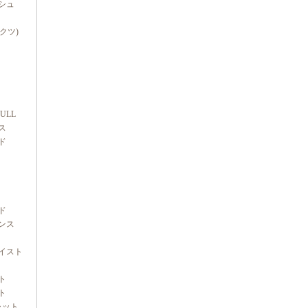
シュ
ダクツ)
FULL
ス
ド
ド
ンス
イスト
ト
ト
ャット