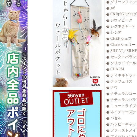
グリーンフィッ
go!
C&R(SGJプロ
ジウィピーク
シグネチャー7
シシア
CHEF シェフ
Cherie シェリー
SILCAT／SILK
セレクトバラン
ソリッドゴール
CHARM
ティキキャット
テラフェリス
ナウ
ナチュラルコー
ナチュラルバラ
ニュートライプ
ネイチャーズテ
バセル
ハッピーキャッ
ファーストメイ
フィッシュ4キ