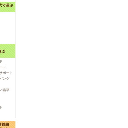
ド
ード
サポート
ピング
／猫草
ト