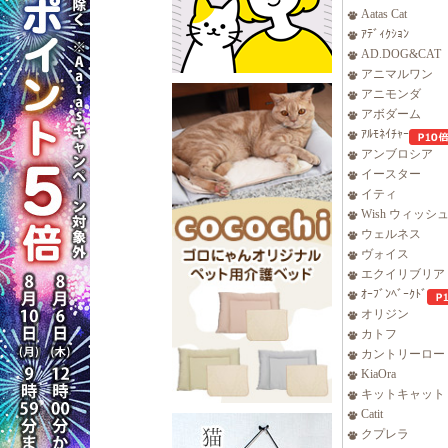
Aatas Cat
ｱﾃﾞｨｸｼｮﾝ
AD.DOG&CAT
アニマルワン
アニモンダ
アボダーム
ｱﾙﾓﾈｲﾁｬｰ
アンブロシア
イースター
イティ
Wish ウィッシ
ウェルネス
ヴォイス
エクイリブリア
ｵｰﾌﾞﾝﾍﾞｰｸﾄﾞ
オリジン
カトフ
カントリーロー
KiaOra
キットキャット
Catit
クプレラ