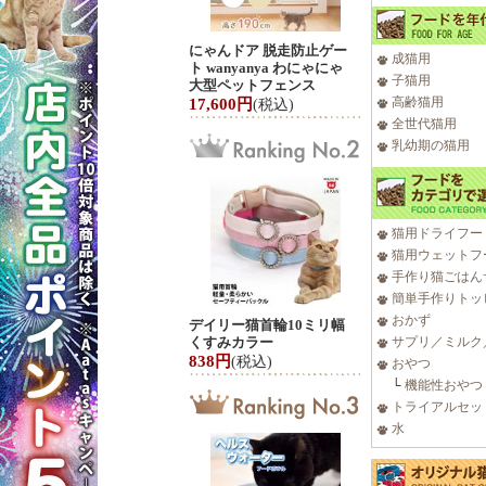
にゃんドア 脱走防止ゲー
成猫用
ト wanyanya わにゃにゃ
子猫用
大型ペットフェンス
高齢猫用
17,600円
(税込)
全世代猫用
乳幼期の猫用
猫用ドライフー
猫用ウェットフ
手作り猫ごはん
簡単手作りトッ
おかず
デイリー猫首輪10ミリ幅
くすみカラー
サプリ／ミルク
838円
(税込)
おやつ
└
機能性おやつ
トライアルセッ
水