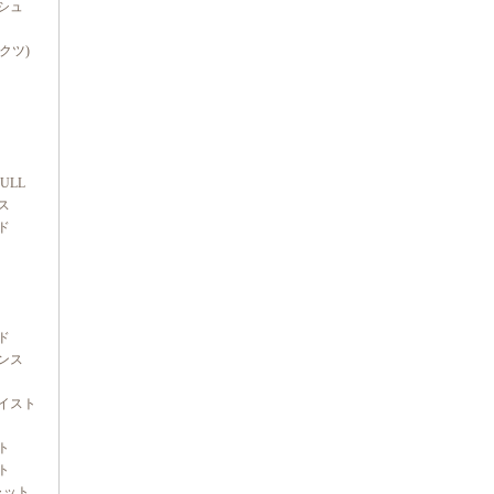
シュ
ダクツ)
FULL
ス
ド
ド
ンス
イスト
ト
ト
ャット