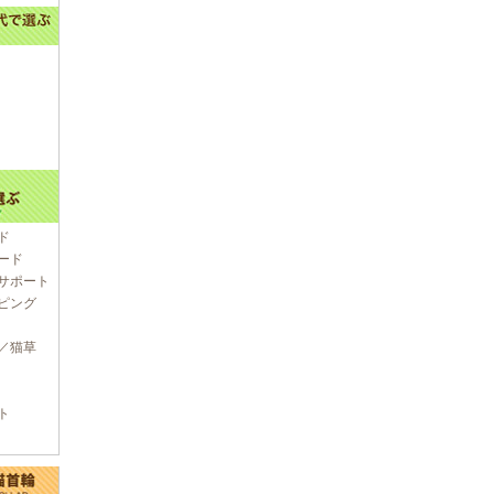
ド
ード
サポート
ピング
／猫草
ト