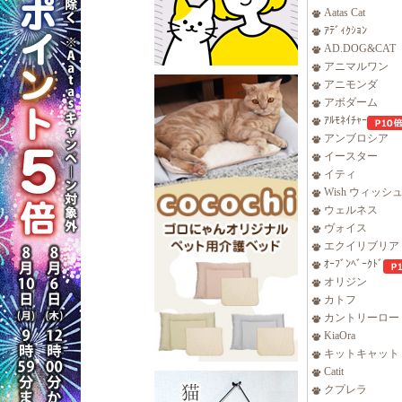
Aatas Cat
ｱﾃﾞｨｸｼｮﾝ
AD.DOG&CAT
アニマルワン
アニモンダ
アボダーム
ｱﾙﾓﾈｲﾁｬｰ
アンブロシア
イースター
イティ
Wish ウィッシ
ウェルネス
ヴォイス
エクイリブリア
ｵｰﾌﾞﾝﾍﾞｰｸﾄﾞ
オリジン
カトフ
カントリーロー
KiaOra
キットキャット
Catit
クプレラ