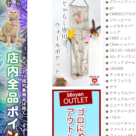
グリーンフィッ
go!
C&R(SGJプロ
ジウィピーク
シグネチャー7
シシア
CHEF シェフ
Cherie シェリー
SILCAT／SILK
セレクトバラン
ソリッドゴール
CHARM
ティキキャット
テラフェリス
ナウ
ナチュラルコー
ナチュラルバラ
ニュートライプ
ネイチャーズテ
バセル
ハッピーキャッ
ファーストメイ
フィッシュ4キ