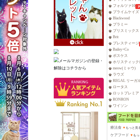
フォルツァ10
プライムケイズ
Blackwood
プラミー
ブリスミックス
Brit
プレスティージ
Bailey+Co
ボスケス
ホリスティック
meow(ミャウ)
ラウズ
REGAL リーガ
ロータス
ロットプレミア
RONRON
ワイソン
療法食
▼
もっと見
ケアフード
▼
もっ