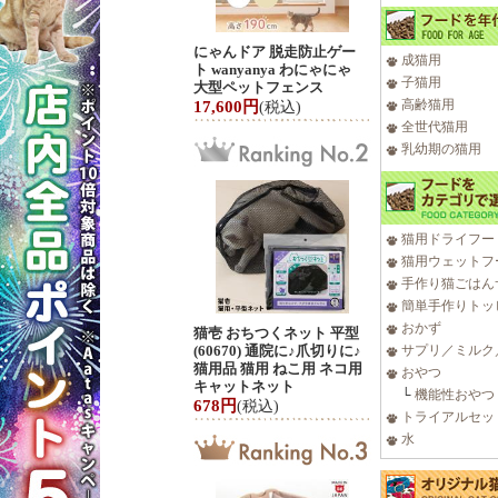
にゃんドア 脱走防止ゲー
成猫用
ト wanyanya わにゃにゃ
子猫用
大型ペットフェンス
高齢猫用
17,600円
(税込)
全世代猫用
乳幼期の猫用
猫用ドライフー
猫用ウェットフ
手作り猫ごはん
簡単手作りトッ
おかず
猫壱 おちつくネット 平型
(60670) 通院に♪爪切りに♪
サプリ／ミルク
猫用品 猫用 ねこ用 ネコ用
おやつ
キャットネット
└
機能性おやつ
678円
(税込)
トライアルセッ
水