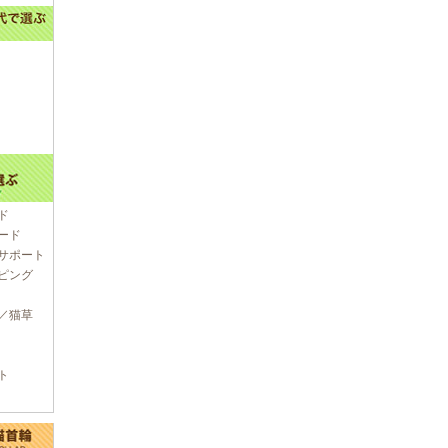
ド
ード
サポート
ピング
／猫草
ト