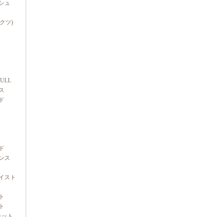
シュ
ダクツ)
FULL
ス
ド
ド
ンス
イスト
ト
ト
ャット