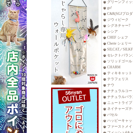
グリーンフィッ
go!
C&R(SGJプロ
ジウィピーク
シグネチャー7
シシア
CHEF シェフ
Cherie シェリー
SILCAT／SILK
セレクトバラン
ソリッドゴール
CHARM
ティキキャット
テラフェリス
ナウ
ナチュラルコー
ナチュラルバラ
ニュートライプ
ネイチャーズテ
バセル
ハッピーキャッ
ファーストメイ
フィッシュ4キ