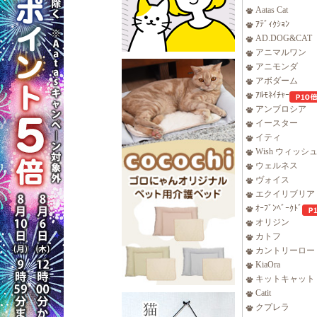
Aatas Cat
ｱﾃﾞｨｸｼｮﾝ
AD.DOG&CAT
アニマルワン
アニモンダ
アボダーム
ｱﾙﾓﾈｲﾁｬｰ
アンブロシア
イースター
イティ
Wish ウィッシ
ウェルネス
ヴォイス
エクイリブリア
ｵｰﾌﾞﾝﾍﾞｰｸﾄﾞ
オリジン
カトフ
カントリーロー
KiaOra
キットキャット
Catit
クプレラ