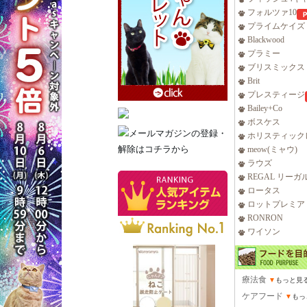
フォルツァ10
プライムケイズ
Blackwood
プラミー
ブリスミックス
Brit
プレスティージ
Bailey+Co
ボスケス
ホリスティック
meow(ミャウ)
ラウズ
REGAL リーガ
ロータス
ロットプレミア
RONRON
ワイソン
療法食
▼
もっと見
ケアフード
▼
もっ