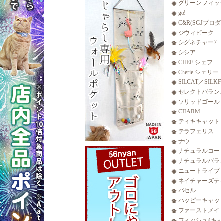
グリーンフィッ
go!
C&R(SGJプロ
ジウィピーク
シグネチャー7
シシア
CHEF シェフ
Cherie シェリー
SILCAT／SILK
セレクトバラン
ソリッドゴール
CHARM
ティキキャット
テラフェリス
ナウ
ナチュラルコー
ナチュラルバラ
ニュートライプ
ネイチャーズテ
バセル
ハッピーキャッ
ファーストメイ
フィッシュ4キ