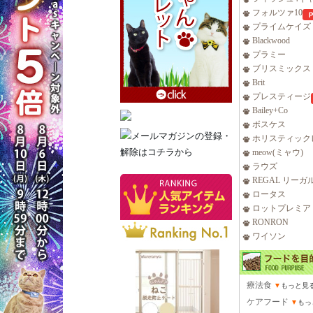
フォルツァ10
プライムケイズ
Blackwood
プラミー
ブリスミックス
Brit
プレスティージ
Bailey+Co
ボスケス
ホリスティック
meow(ミャウ)
ラウズ
REGAL リーガ
ロータス
ロットプレミア
RONRON
ワイソン
療法食
▼
もっと見
ケアフード
▼
もっ