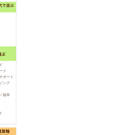
ド
ード
サポート
ピング
／猫草
ト