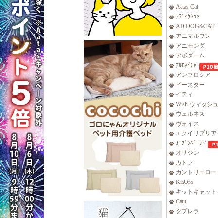
Aatas Cat
ｱﾃﾞｨｸｼｮﾝ
AD.DOG&CAT
アニマルワン
アニモンダ
アボダーム
ｱﾙﾓﾈｲﾁｬｰ
アンブロシア
イースター
イティ
Wish ウィッシ
ウェルネス
ヴォイス
エクイリブリア
ｵｰﾌﾞﾝﾍﾞｰｸﾄﾞ
オリジン
カトフ
カントリーロー
KiaOra
キットキャット
Catit
クプレラ