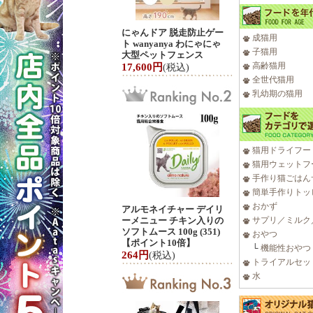
にゃんドア 脱走防止ゲー
成猫用
ト wanyanya わにゃにゃ
子猫用
大型ペットフェンス
高齢猫用
17,600円
(税込)
全世代猫用
乳幼期の猫用
猫用ドライフー
猫用ウェットフ
手作り猫ごはん
簡単手作りトッ
おかず
アルモネイチャー デイリ
ーメニュー チキン入りの
サプリ／ミルク
ソフトムース 100g (351)
おやつ
【ポイント10倍】
└
機能性おやつ
264円
(税込)
トライアルセッ
水