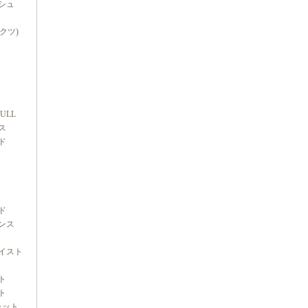
シュ
ダクツ)
FULL
ス
ド
ド
ンス
イスト
ト
ト
ャット