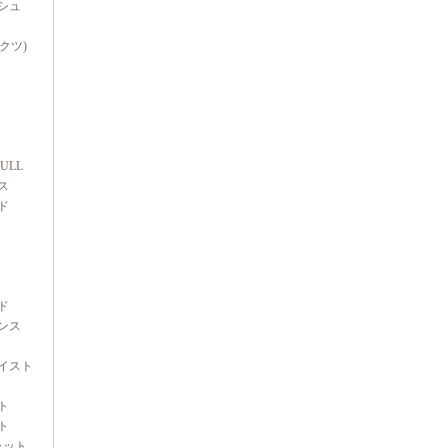
シュ
ダクツ)
FULL
ス
ド
ド
ンス
イスト
ト
ト
ャット