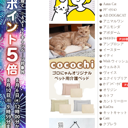
Aatas Cat
ｱﾃﾞｨｸｼｮﾝ
AD.DOG&CAT
アニマルワン
アニモンダ
アボダーム
ｱﾙﾓﾈｲﾁｬｰ
アンブロシア
イースター
イティ
Wish ウィッシ
ウェルネス
ヴォイス
エクイリブリア
ｵｰﾌﾞﾝﾍﾞｰｸﾄﾞ
オリジン
カトフ
カントリーロー
KiaOra
キットキャット
Catit
クプレラ