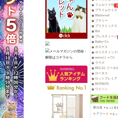
フォルツァ10
プライムケイズ
Blackwood
プラミー
ブリスミックス
Brit
プレスティージ
Bailey+Co
ボスケス
ホリスティック
meow(ミャウ)
ラウズ
REGAL リーガ
ロータス
ロットプレミア
RONRON
ワイソン
療法食
▼
もっと見
ケアフード
▼
もっ