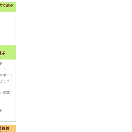
ド
ード
サポート
ピング
／猫草
ト