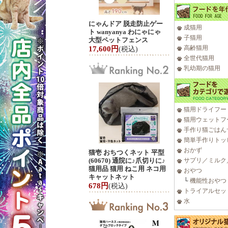
にゃんドア 脱走防止ゲー
成猫用
ト wanyanya わにゃにゃ
子猫用
大型ペットフェンス
高齢猫用
17,600円
(税込)
全世代猫用
乳幼期の猫用
猫用ドライフー
猫用ウェットフ
手作り猫ごはん
簡単手作りトッ
おかず
猫壱 おちつくネット 平型
(60670) 通院に♪爪切りに♪
サプリ／ミルク
猫用品 猫用 ねこ用 ネコ用
おやつ
キャットネット
└
機能性おやつ
678円
(税込)
トライアルセッ
水