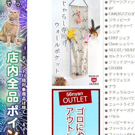
グリーンフィッ
go!
C&R(SGJプロ
ジウィピーク
シグネチャー7
シシア
CHEF シェフ
Cherie シェリー
SILCAT／SILK
セレクトバラン
ソリッドゴール
CHARM
ティキキャット
テラフェリス
ナウ
ナチュラルコー
ナチュラルバラ
ニュートライプ
ネイチャーズテ
バセル
ハッピーキャッ
ファーストメイ
フィッシュ4キ