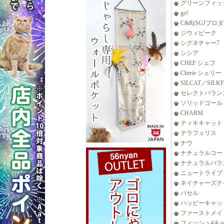
グリーンフィッ
go!
C&R(SGJプロ
ジウィピーク
シグネチャー7
シシア
CHEF シェフ
Cherie シェリー
SILCAT／SILK
セレクトバラン
ソリッドゴール
CHARM
ティキキャット
テラフェリス
ナウ
ナチュラルコー
ナチュラルバラ
ニュートライプ
ネイチャーズテ
バセル
ハッピーキャッ
ファーストメイ
フィッシュ4キ