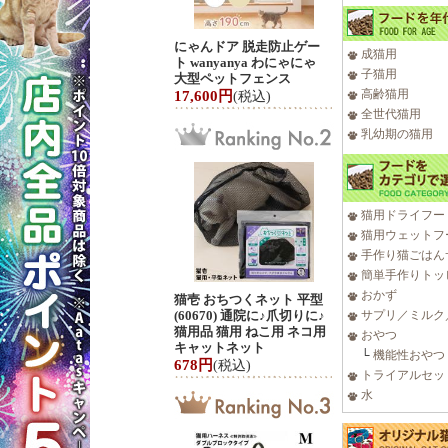
にゃんドア 脱走防止ゲー
成猫用
ト wanyanya わにゃにゃ
子猫用
大型ペットフェンス
高齢猫用
17,600円
(税込)
全世代猫用
乳幼期の猫用
猫用ドライフー
猫用ウェットフ
手作り猫ごはん
簡単手作りトッ
おかず
猫壱 おちつくネット 平型
(60670) 通院に♪爪切りに♪
サプリ／ミルク
猫用品 猫用 ねこ用 ネコ用
おやつ
キャットネット
└
機能性おやつ
678円
(税込)
トライアルセッ
水