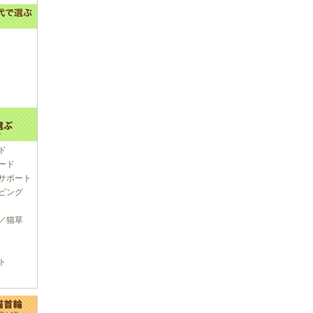
ド
ード
サポート
ピング
／猫草
ト