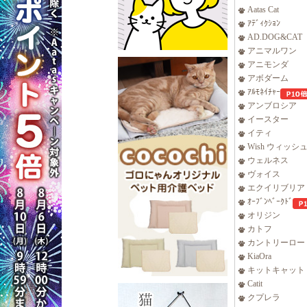
Aatas Cat
ｱﾃﾞｨｸｼｮﾝ
AD.DOG&CAT
アニマルワン
アニモンダ
アボダーム
ｱﾙﾓﾈｲﾁｬｰ
アンブロシア
イースター
イティ
Wish ウィッシ
ウェルネス
ヴォイス
エクイリブリア
ｵｰﾌﾞﾝﾍﾞｰｸﾄﾞ
オリジン
カトフ
カントリーロー
KiaOra
キットキャット
Catit
クプレラ