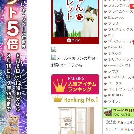
フォルツァ10
プライムケイズ
Blackwood
プラミー
ブリスミックス
Brit
プレスティージ
Bailey+Co
ボスケス
ホリスティック
meow(ミャウ)
ラウズ
REGAL リーガ
ロータス
ロットプレミア
RONRON
ワイソン
療法食
▼
もっと見
ケアフード
▼
もっ