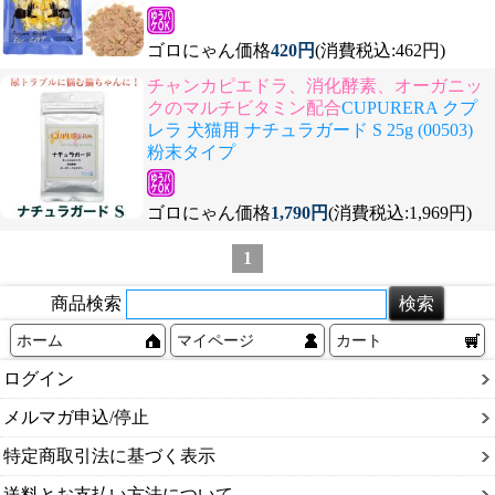
ゴロにゃん価格
420円
(消費税込:462円)
チャンカピエドラ、消化酵素、オーガニッ
クのマルチビタミン配合
CUPURERA クプ
レラ 犬猫用 ナチュラガード S 25g (00503)
粉末タイプ
ゴロにゃん価格
1,790円
(消費税込:1,969円)
1
商品検索
ホーム
マイページ
カート
ログイン
メルマガ申込/停止
特定商取引法に基づく表示
送料とお支払い方法について