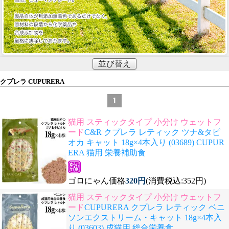
並び替え
クプレラ CUPURERA
1
猫用 スティックタイプ 小分け ウェットフ
ード
C&R クプレラ レティック ツナ&タピ
オカ キャット 18g×4本入り (03689) CUPUR
ERA 猫用 栄養補助食
ゴロにゃん価格
320円
(消費税込:352円)
猫用 スティックタイプ 小分け ウェットフ
ード
CUPURERA クプレラ レティック ベニ
ソンエクストリーム・キャット 18g×4本入
り (03603) 成猫用 総合栄養食