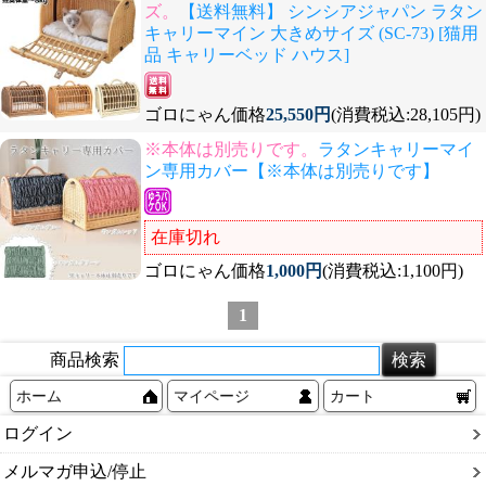
ズ。
【送料無料】 シンシアジャパン ラタン
キャリーマイン 大きめサイズ (SC-73) [猫用
品 キャリーベッド ハウス]
ゴロにゃん価格
25,550円
(消費税込:28,105円)
※本体は別売りです。
ラタンキャリーマイ
ン専用カバー【※本体は別売りです】
在庫切れ
ゴロにゃん価格
1,000円
(消費税込:1,100円)
1
商品検索
ホーム
マイページ
カート
ログイン
メルマガ申込/停止