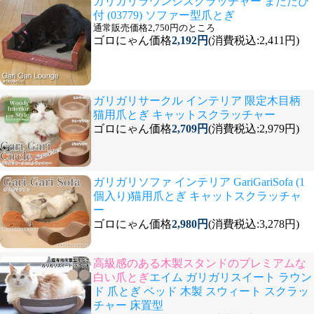
ガリガリラウンジスクラッチャー またたび
付 (03779) ソファー型爪とぎ
通常販売価格2,750円のところ
ゴロにゃん価格
2,192円
(消費税込:2,411円)
ガリガリサークル インテリア 限定木目柄
猫用爪とぎ キャットスクラッチャー
ゴロにゃん価格
2,709円
(消費税込:2,979円)
ガリガリソファ インテリア GariGariSofa (1
個入り)猫用爪とぎ キャットスクラッチャ
ー
ゴロにゃん価格
2,980円
(消費税込:3,278円)
高級感のある木製スタンドのプレミアムな
白い爪とぎ
エイム ガリガリスイート ラウン
ド 爪とぎ ベッド 木製 スウィート スクラッ
チャー 床置型