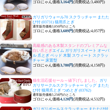
ゴロにゃん価格
3,164円
(消費税込:3,480円)
ガリガリウォール70 スクラッチャー またた
び付 (03731) 猫用爪とぎ
通常販売価格3,850円のところ
ゴロにゃん価格
3,689円
(消費税込:4,057円)
高級感のある木製スタンドのプレミアムな
白い爪とぎ
エイム ガリガリスイート オーバ
ル 爪とぎ ベッド 木製 スウィート スクラッ
チャー 床置型
ゴロにゃん価格
3,780円
(消費税込:4,158円)
猫生活応援セール～値下げしました。
ガリ
ガリサークルスクラッチャー ビッグ またた
び付 猫用爪とぎ つめとぎ (03762)
通常販売価格5,258円のところ
ゴロにゃん価格
4,120円
(消費税込:4,532円)
ガリガリポールスクラッチャー またたび付