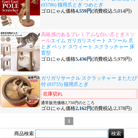
(03786) 猫用爪とぎ つめとぎ
ゴロにゃん価格
4,559円
(消費税込:5,014円)
高級感のあるプレミアムな白い爪とぎスツ
ール
エイム ガリガリスイート スツール 爪
とぎ ベッド スウィート スクラッチャー 床
置型
ゴロにゃん価格
5,436円
(消費税込:5,979円)
ガリガリサークル スクラッチャー またたび
付 (03755) 猫用爪とぎ
在庫切れ
通常販売価格2,750円のところ
ゴロにゃん価格
2,162円
(消費税込:2,378円)
1
商品検索