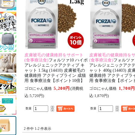
皮膚被毛の健康維持をサポート
皮膚被毛の健康維持を
(食事療法食)
フォルツァ10 ハイポ
(食事療法食)
フォルツァ1
アレルジェニックアクティブ キ
アレルジェニックアクテ
ャット 1.5kg (14410) 皮膚被毛の
ャット 400g (14403)
健康維持 アクティブライン 成猫
健康維持 アクティブラ
用 食事療法食【ポイント10倍】
用 食事療法食【ポイント
5,200円
1,700
ゴロにゃん価格
(消費税
ゴロにゃん価格
込:5,720円)
込:1,870円)
数量
数量
2 件中 1-2 件表示