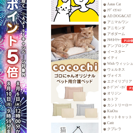
Aatas Cat
ｱﾃﾞｨｸｼｮﾝ
AD.DOG&CAT
アニマルワン
アニモンダ
アボダーム
ｱﾙﾓﾈｲﾁｬｰ
アンブロシア
イースター
イティ
Wish ウィッシ
ウェルネス
ヴォイス
エクイリブリア
ｵｰﾌﾞﾝﾍﾞｰｸﾄﾞ
オリジン
カトフ
カントリーロー
KiaOra
キットキャット
Catit
クプレラ