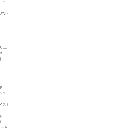
シュ
ダクツ)
FULL
ス
ド
ド
ンス
イスト
ト
ト
ャット