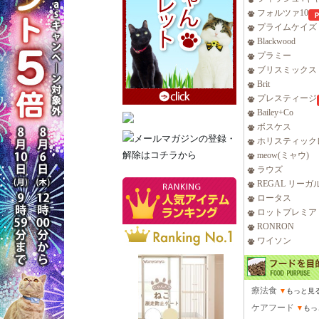
フォルツァ10
プライムケイズ
Blackwood
プラミー
ブリスミックス
Brit
プレスティージ
Bailey+Co
ボスケス
ホリスティック
meow(ミャウ)
ラウズ
REGAL リーガ
ロータス
ロットプレミア
RONRON
ワイソン
療法食
▼
もっと見
ケアフード
▼
もっ