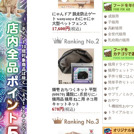
にゃんドア 脱走防止ゲー
成猫用
ト wanyanya わにゃにゃ
子猫用
大型ペットフェンス
高齢猫用
17,600円
(税込)
全世代猫用
乳幼期の猫用
猫用ドライフー
猫用ウェットフ
手作り猫ごはん
簡単手作りトッ
おかず
猫壱 おちつくネット 平型
(60670) 通院に♪爪切りに♪
サプリ／ミルク
猫用品 猫用 ねこ用 ネコ用
おやつ
キャットネット
└
機能性おやつ
678円
(税込)
トライアルセッ
水