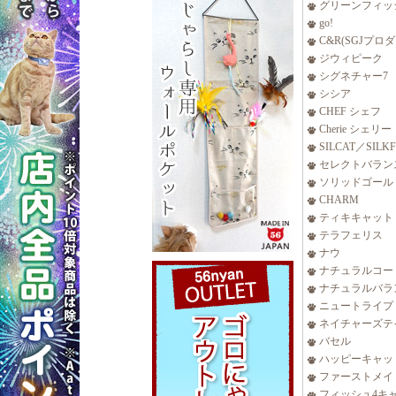
グリーンフィッ
go!
C&R(SGJプロ
ジウィピーク
シグネチャー7
シシア
CHEF シェフ
Cherie シェリー
SILCAT／SILK
セレクトバラン
ソリッドゴール
CHARM
ティキキャット
テラフェリス
ナウ
ナチュラルコー
ナチュラルバラ
ニュートライプ
ネイチャーズテ
バセル
ハッピーキャッ
ファーストメイ
フィッシュ4キ