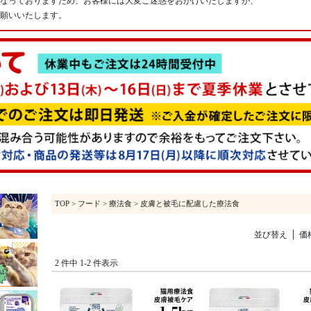
なっておりますため、お客様には大変ご迷惑をおかけいたしますが、
願いいたします。
TOP
>
フード
>
療法食
> 皮膚と被毛に配慮した療法食
並び替え
価
2 件中 1-2 件表示