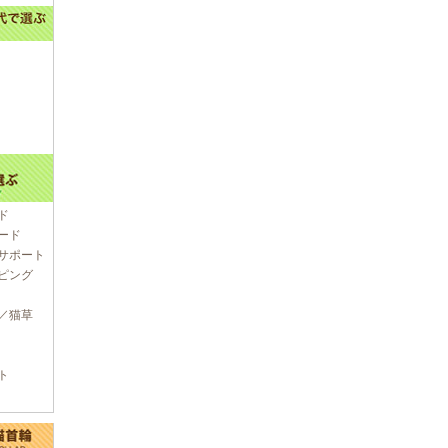
ド
ード
サポート
ピング
／猫草
ト