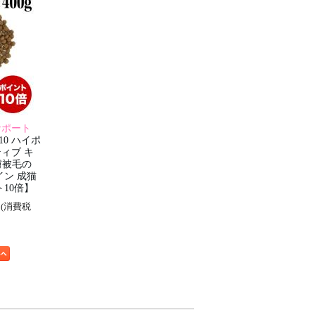
サポート
0 ハイポ
ィブ キ
 皮膚被毛の
イン 成猫
10倍】
円
(消費税