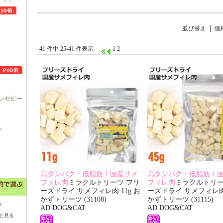
並び替え
価
41 件中 25-41 件表示
1
2
レセピー
ル
高タンパク・低脂肪！国産サメ
高タンパク・低脂肪！
フィレ肉
ミラクルトリーツ フリ
フィレ肉
ミラクルトリー
ーズドライ サメフィレ肉 11g お
ーズドライ サメフィレ肉 
かずトリーツ (31108)
かずトリーツ (31115)
る
AD.DOG&CAT
AD.DOG&CAT
と見る