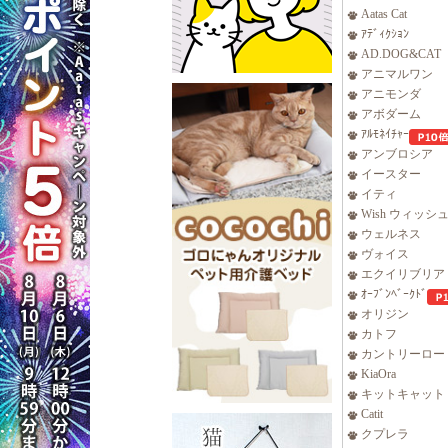
Aatas Cat
ｱﾃﾞｨｸｼｮﾝ
AD.DOG&CAT
アニマルワン
アニモンダ
アボダーム
ｱﾙﾓﾈｲﾁｬｰ
アンブロシア
イースター
イティ
Wish ウィッシ
ウェルネス
ヴォイス
エクイリブリア
ｵｰﾌﾞﾝﾍﾞｰｸﾄﾞ
オリジン
カトフ
カントリーロー
KiaOra
キットキャット
Catit
クプレラ