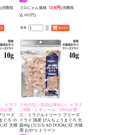
円
550円
(消費税
ゴロにゃん価格
(消費税
込:605円)
数量
い。ビタミ
クセのない淡泊な味わい。ビタミ
HAが豊
ンB群・レチノール・DHAが豊
フリーズ
富！
ミラクルトリーツ フリーズ
まぐろ 小
ドライ 国産 びんちょうまぐろ 大
G&CAT 犬猫
袋40g (31313) AD.DOG&CAT 犬猫
用 おやつ トリーツ