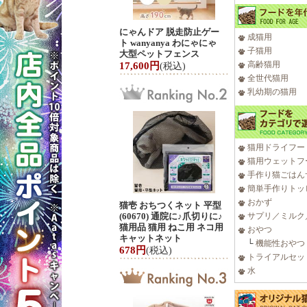
にゃんドア 脱走防止ゲー
成猫用
ト wanyanya わにゃにゃ
子猫用
大型ペットフェンス
高齢猫用
17,600円
(税込)
全世代猫用
乳幼期の猫用
猫用ドライフー
猫用ウェットフ
手作り猫ごはん
簡単手作りトッ
おかず
猫壱 おちつくネット 平型
(60670) 通院に♪爪切りに♪
サプリ／ミルク
猫用品 猫用 ねこ用 ネコ用
おやつ
キャットネット
└
機能性おやつ
678円
(税込)
トライアルセッ
水