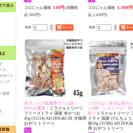
530円
1,300
ゴロにゃん価格
(消費税
ゴロにゃん価格
込:583円)
込:1,430円)
数量
数量
ド
ード
サポート
ピング
／猫草
高タンパク低脂肪でヘム鉄・
クセのない淡泊な味わ
DHAも豊富！
ミラクルトリーツ
ンB群・レチノール・D
ト
フリーズドライ 国産 本がつお
富！
ミラクルトリーツ 
45g (31214) AD.DOG&CAT 犬猫用
ドライ 国産 びんちょう
おやつ トリーツ
袋10g (31306) AD.DO
用 おやつ トリーツ