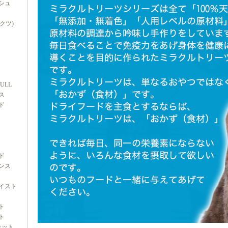
シュ
ダクツ)
FULL
ス
ド
ド
ンス
イスト
ト
ト
ャット