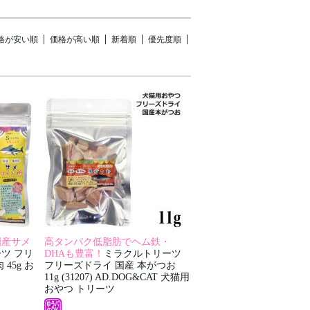
格が安い順
価格が高い順
新着順
優先度順
国産サメ
高タンパク低脂肪でヘム鉄・
ツ フリ
DHAも豊富！
ミラクルトリーツ
45g お
フリーズドライ 国産 本がつお
11g (31207) AD.DOG&CAT 犬猫用
おやつ トリーツ