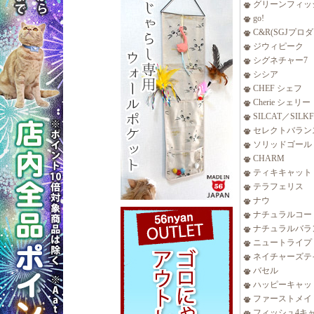
グリーンフィッ
go!
C&R(SGJプロ
ジウィピーク
シグネチャー7
シシア
CHEF シェフ
Cherie シェリー
SILCAT／SILK
セレクトバラン
ソリッドゴール
CHARM
ティキキャット
テラフェリス
ナウ
ナチュラルコー
ナチュラルバラ
ニュートライプ
ネイチャーズテ
バセル
ハッピーキャッ
ファーストメイ
フィッシュ4キ