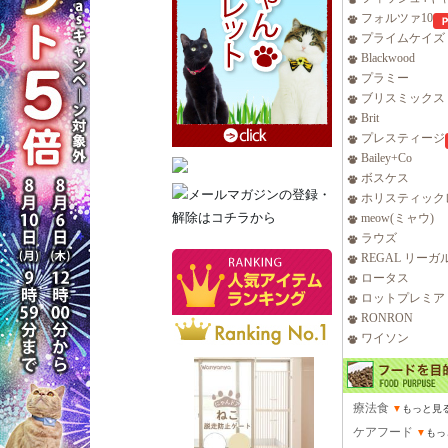
フォルツァ10
プライムケイズ
Blackwood
プラミー
ブリスミックス
Brit
プレスティージ
Bailey+Co
ボスケス
ホリスティック
meow(ミャウ)
ラウズ
REGAL リーガ
ロータス
ロットプレミア
RONRON
ワイソン
療法食
▼
もっと見
ケアフード
▼
もっ