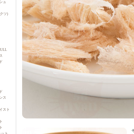
シュ
ダクツ)
FULL
ス
ド
ド
ンス
イスト
ト
ト
ャット