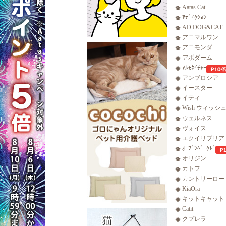
Aatas Cat
ｱﾃﾞｨｸｼｮﾝ
AD.DOG&CAT
アニマルワン
アニモンダ
アボダーム
ｱﾙﾓﾈｲﾁｬｰ
アンブロシア
イースター
イティ
Wish ウィッシ
ウェルネス
ヴォイス
エクイリブリア
ｵｰﾌﾞﾝﾍﾞｰｸﾄﾞ
オリジン
カトフ
カントリーロー
KiaOra
キットキャット
Catit
クプレラ