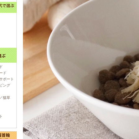
ド
ード
サポート
ピング
／猫草
ト