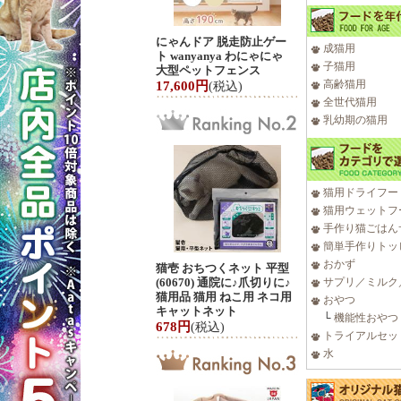
にゃんドア 脱走防止ゲー
成猫用
ト wanyanya わにゃにゃ
子猫用
大型ペットフェンス
高齢猫用
17,600円
(税込)
全世代猫用
乳幼期の猫用
猫用ドライフー
猫用ウェットフ
手作り猫ごはん
簡単手作りトッ
おかず
猫壱 おちつくネット 平型
(60670) 通院に♪爪切りに♪
サプリ／ミルク
猫用品 猫用 ねこ用 ネコ用
おやつ
キャットネット
└
機能性おやつ
678円
(税込)
トライアルセッ
水