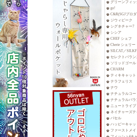
グリーンフィッ
go!
C&R(SGJプロ
ジウィピーク
シグネチャー7
シシア
CHEF シェフ
Cherie シェリー
SILCAT／SILK
セレクトバラン
ソリッドゴール
CHARM
ティキキャット
テラフェリス
ナウ
ナチュラルコー
ナチュラルバラ
ニュートライプ
ネイチャーズテ
バセル
ハッピーキャッ
ファーストメイ
フィッシュ4キ