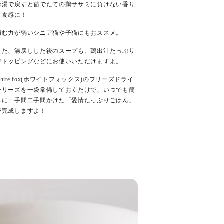
お湯で戻すと茹でたての鶏ササミに負けない香り
と食感に！
噛む力が弱いシニア猫や子猫にもおススメ。
また、湯戻しした後のスープも、鶏出汁たっぷり
でトッピングなどにお使いいただけますよ。
white fox(ホワイトフォックス)のフリーズドライ
シリーズを一袋常備しておくだけで、いつでも簡
単に一手間二手間かけた「愛情たっぷりごはん」
が完成しますよ！