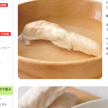
レセピー
ル
る
と見る