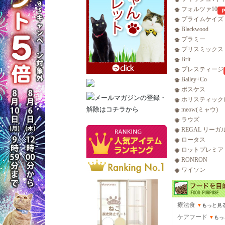
フォルツァ10
プライムケイズ
Blackwood
プラミー
ブリスミックス
Brit
プレスティージ
Bailey+Co
ボスケス
ホリスティック
meow(ミャウ)
ラウズ
REGAL リーガ
ロータス
ロットプレミア
RONRON
ワイソン
療法食
▼
もっと見
ケアフード
▼
もっ