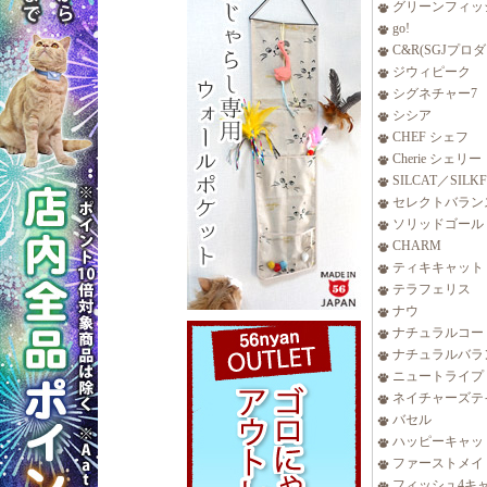
グリーンフィッ
go!
C&R(SGJプロ
ジウィピーク
シグネチャー7
シシア
CHEF シェフ
Cherie シェリー
SILCAT／SILK
セレクトバラン
ソリッドゴール
CHARM
ティキキャット
テラフェリス
ナウ
ナチュラルコー
ナチュラルバラ
ニュートライプ
ネイチャーズテ
バセル
ハッピーキャッ
ファーストメイ
フィッシュ4キ