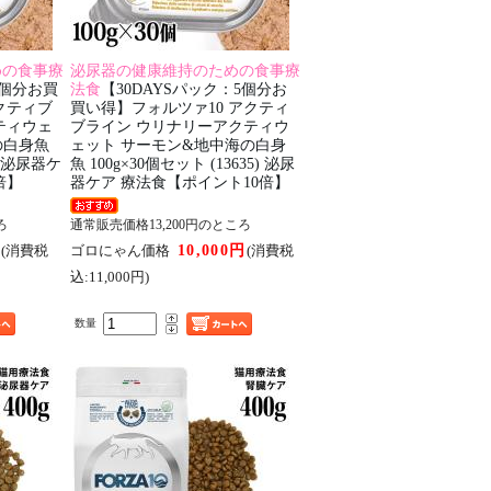
めの食事療
泌尿器の健康維持のための食事療
1個分お買
法食
【30DAYSパック：5個分お
クティブ
買い得】フォルツァ10 アクティ
ティウェ
ブライン ウリナリーアクティウ
の白身魚
ェット サーモン&地中海の白身
5) 泌尿器ケ
魚 100g×30個セット (13635) 泌尿
倍】
器ケア 療法食【ポイント10倍】
ろ
通常販売価格13,200円のところ
円
10,000円
(消費税
ゴロにゃん価格
(消費税
込:11,000円)
数量