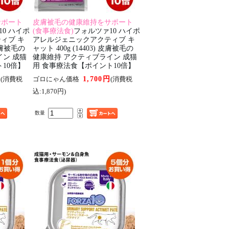
サポート
皮膚被毛の健康維持をサポート
0 ハイポ
(食事療法食)
フォルツァ10 ハイポ
ィブ キ
アレルジェニックアクティブ キ
 皮膚被毛の
ャット 400g (14403) 皮膚被毛の
イン 成猫
健康維持 アクティブライン 成猫
10倍】
用 食事療法食【ポイント10倍】
円
1,700円
(消費税
ゴロにゃん価格
(消費税
込:1,870円)
数量