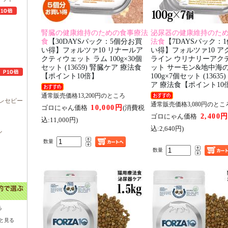
腎臓の健康維持のための食事療法
泌尿器の健康維持のた
食
【30DAYSパック：5個分お買
法食
【7DAYSパック：
い得】フォルツァ10 リナールア
い得】フォルツァ10 ア
クティウェット ラム 100g×30個
ライン ウリナリーアク
セット (13659) 腎臓ケア 療法食
ット サーモン&地中海
【ポイント10倍】
100g×7個セット (1363
ア 療法食【ポイント10
通常販売価格13,200円のところ
レセピー
通常販売価格3,080円のとこ
10,000円
ゴロにゃん価格
(消費税
2,400
ゴロにゃん価格
込:11,000円)
込:2,640円)
ル
数量
数量
る
と見る