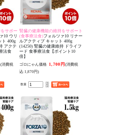
持をサポー
腎臓の健康機能の維持をサポート
ァ10 ウリ
(食事療法食)
フォルツァ10 リナー
 400g
ルアクティブ キャット 400g
維持 アクテ
(14250) 腎臓の健康維持 ドライフ
事療法食
ード 食事療法食【ポイント10
倍】
円
1,700円
(消費税
ゴロにゃん価格
(消費税
込:1,870円)
数量