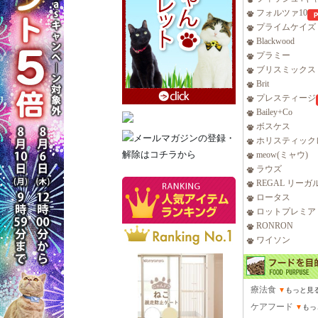
フォルツァ10
プライムケイズ
Blackwood
プラミー
ブリスミックス
Brit
プレスティージ
Bailey+Co
ボスケス
ホリスティック
meow(ミャウ)
ラウズ
REGAL リーガ
ロータス
ロットプレミア
RONRON
ワイソン
療法食
▼
もっと見
ケアフード
▼
もっ