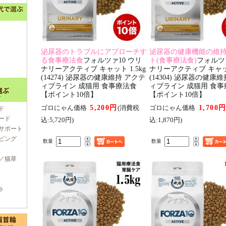
泌尿器のトラブルにアプローチす
泌尿器の健康機能の維
る食事療法食
フォルツァ10 ウリ
ト(食事療法食)
フォルツ
ナリーアクティブ キャット 1.5kg
ナリーアクティブ キャット
(14274) 泌尿器の健康維持 アクテ
(14304) 泌尿器の健康
ィブライン 成猫用 食事療法食
ィブライン 成猫用 食
【ポイント10倍】
【ポイント10倍】
5,200円
1,700
ゴロにゃん価格
(消費税
ゴロにゃん価格
ド
ード
込:5,720円)
込:1,870円)
サポート
ピング
数量
数量
／猫草
ト