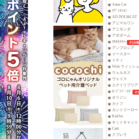
Aatas Cat
ｱﾃﾞｨｸｼｮﾝ
AD.DOG&CAT
アニマルワン
アニモンダ
アボダーム
ｱﾙﾓﾈｲﾁｬｰ
アンブロシア
イースター
イティ
Wish ウィッシ
ウェルネス
ヴォイス
エクイリブリア
ｵｰﾌﾞﾝﾍﾞｰｸﾄﾞ
オリジン
カトフ
カントリーロー
KiaOra
キットキャット
Catit
クプレラ