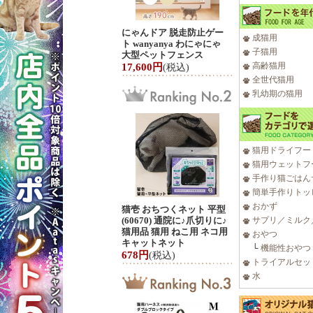
にゃんドア 脱走防止ゲー
成猫用
ト wanyanya わにゃにゃ
子猫用
大型ペットフェンス
高齢猫用
17,600円
(税込)
全世代猫用
乳幼期の猫用
猫用ドライフー
猫用ウェットフ
手作り猫ごはん
簡単手作りトッ
おかず
猫壱 おちつくネット 平型
(60670) 通院に♪爪切りに♪
サプリ／ミルク
猫用品 猫用 ねこ用 ネコ用
おやつ
キャットネット
└
機能性おやつ
678円
(税込)
トライアルセッ
水