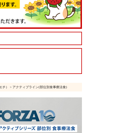
エチ）
> アクティブライン(部位別食事療法食)