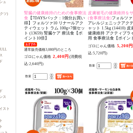
シュ
腎臓の健康維持のための食事療法
皮膚被毛の健康維持を
ダクツ)
食
【7DAYSパック：1個分お買い
(食事療法食)
フォルツァ1
得】フォルツァ10 リナールアク
アレルジェニックアクテ
ティウェット ラム 100g×7個セッ
ャット 1.5kg (14410)
ト (13659) 腎臓ケア 療法食【ポ
健康維持 アクティブラ
イント10倍】
用 食事療法食【ポイント
5,200
ゴロにゃん価格
FULL
通常販売価格3,080円のところ
込:5,720円)
ス
2,400円
ゴロにゃん価格
(消費税
ド
込:2,640円)
数量
数量
ド
ンス
イスト
ト
ト
ャット