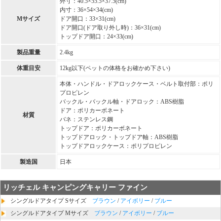
外寸：40.5×55.5×37.5(cm)
内寸：36×54×34(cm)
Mサイズ
ドア開口：33×31(cm)
ドア開口(ドア取り外し時)：36×31(cm)
トップドア開口：24×33(cm)
製品重量
2.4kg
体重目安
12kg以下(ペットの体格をお確かめ下さい)
本体・ハンドル・ドアロックケース・ベルト取付部：ポリ
プロピレン
バックル・バックル軸・ドアロック：ABS樹脂
ドア：ポリカーボネート
材質
バネ：ステンレス鋼
トップドア：ポリカーボネート
トップドアロック・トップドア軸：ABS樹脂
トップドアロックケース：ポリプロピレン
製造国
日本
リッチェル キャンピングキャリー ファイン
シングルドアタイプ Sサイズ
ブラウン
/
アイボリー
/
ブルー
シングルドアタイプ Mサイズ
ブラウン
/
アイボリー
/
ブルー