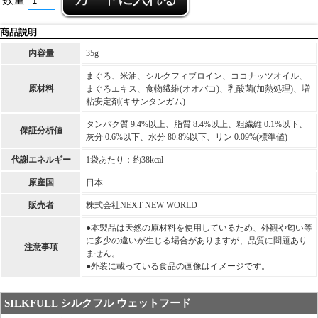
商品説明
内容量
35g
まぐろ、米油、シルクフィブロイン、ココナッツオイル、
原材料
まぐろエキス、食物繊維(オオバコ)、乳酸菌(加熱処理)、増
粘安定剤(キサンタンガム)
タンパク質 9.4%以上、脂質 8.4%以上、粗繊維 0.1%以下、
保証分析値
灰分 0.6%以下、水分 80.8%以下、リン 0.09%(標準値)
代謝エネルギー
1袋あたり：約38kcal
原産国
日本
販売者
株式会社NEXT NEW WORLD
●本製品は天然の原材料を使用しているため、外観や匂い等
に多少の違いが生じる場合がありますが、品質に問題あり
注意事項
ません。
●外装に載っている食品の画像はイメージです。
SILKFULL シルクフル ウェットフード