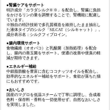
●腎臓ケアをサポート
特許成分「カラダシルク® ※」を配合し、腎臓に負担
をかけるリンの量を調整することで、腎機能に配慮し
ています。
※独自の特許技術で多孔質構造を維持したまま抽出し
た液体タイプのシルク「SILCAT（シルキャット）」。
成分表示名：シルクフィブロイン。
●腸内環境サポート
食物繊維（オオバコ）と乳酸菌（加熱処理）を配合
し、腸内の善玉菌をサポート。便通の改善や便臭の軽
減が期待できます。
●エネルギー補給
中鎖脂肪酸を豊富に含むココナッツオイルを配合し、
効率的なエネルギー補給をサポート。食欲が落ちた猫
にもおすすめです。
●おいしさ
国産のマグロを低温スチームで丁寧に調理し、合成着
色料・保存料・香料を一切使用せず、自然なおいしさ
を実現しました。